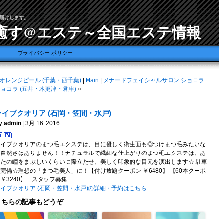
届けします。
癒す@エステ～全国エステ情報
プライバシー ポリシー
オレンジピール (千葉・西千葉)
|
Main
|
メナードフェイシャルサロン ショコラ
ョコラ (五井・木更津・君津)
»
ライブクオリア (石岡・笠間・水戸)
y admin
| 3月 16, 2016
ライブクオリアのまつ毛エクステは、目に優しく衛生面も◎つけまつ毛みたいな
不自然さはありません！！ナチュラルで繊細な仕上がりのまつ毛エクステは、あ
なたの瞳をまぶしいくらいに際立たせ、美しく印象的な目元を演出します☆ 駐車
完備☆理想の「まつ毛美人」に！【付け放題クーポン ￥6480】 【60本クーポ
￥3240】 スタッフ募集
ライブクオリア (石岡・笠間・水戸)の詳細・予約はこちら
こちらの記事もどうぞ