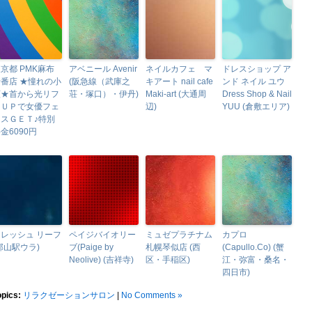
京都 PMK麻布
アベニール Avenir
ネイルカフェ マ
ドレスショップ ア
番店 ★憧れの小
(阪急線（武庫之
キアート nail cafe
ンド ネイル ユウ
顔★首から光リフ
荘・塚口）・伊丹)
Maki-art (大通周
Dress Shop & Nail
トＵＰで女優フェ
辺)
YUU (倉敷エリア)
イスＧＥＴ♪特別
金6090円
レッシュ リーフ
ペイジバイオリー
ミュゼプラチナム
カプロ
郡山駅ウラ)
ブ(Paige by
札幌琴似店 (西
(Capullo.Co) (蟹
Neolive) (吉祥寺)
区・手稲区)
江・弥富・桑名・
四日市)
opics:
リラクゼーションサロン
|
No Comments »