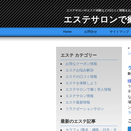
エステサロンやエステ体験などの口コミ情報をお
エステサロンで
Home
お問合せ
サイトマップ
«
シ
エステ カテゴリー
お得なクーポン情報
エステお悩み解決
B
エステの口コミ情報
エステを体験しよう
エステサロンで働く求人情報
エステサロン情報
場
エステ最新情報
ン
リラクゼーションサロン
最新のエステ記事
カラフェ (菊名・綱島・日吉・元