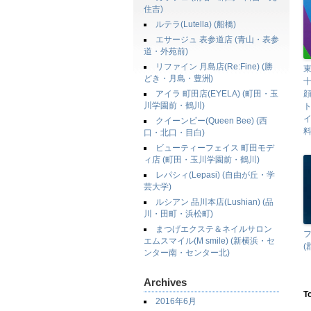
住吉)
ルテラ(Lutella) (船橋)
エサージュ 表参道店 (青山・表参
道・外苑前)
リファイン 月島店(Re:Fine) (勝
東
どき・月島・豊洲)
十
アイラ 町田店(EYELA) (町田・玉
川学園前・鶴川)
クイーンビー(Queen Bee) (西
料
口・北口・目白)
ビューティーフェイス 町田モデ
ィ店 (町田・玉川学園前・鶴川)
レパシィ(Lepasi) (自由が丘・学
芸大学)
ルシアン 品川本店(Lushian) (品
川・田町・浜松町)
まつげエクステ＆ネイルサロン
フ
エムスマイル(M smile) (新横浜・セ
(
ンター南・センター北)
Archives
T
2016年6月