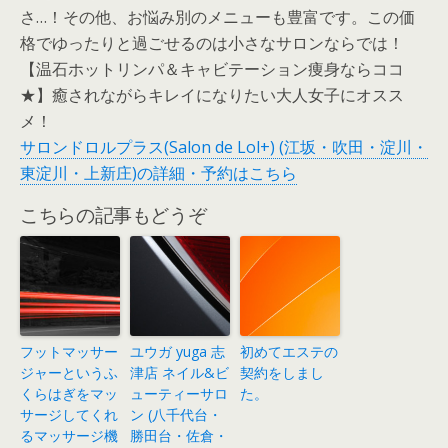
さ…！その他、お悩み別のメニューも豊富です。この価
格でゆったりと過ごせるのは小さなサロンならでは！
【温石ホットリンパ＆キャビテーション痩身ならココ
★】癒されながらキレイになりたい大人女子にオスス
メ！
サロンドロルプラス(Salon de Lol+) (江坂・吹田・淀川・
東淀川・上新庄)の詳細・予約はこちら
こちらの記事もどうぞ
フットマッサー
ユウガ yuga 志
初めてエステの
ジャーというふ
津店 ネイル&ビ
契約をしまし
くらはぎをマッ
ューティーサロ
た。
サージしてくれ
ン (八千代台・
るマッサージ機
勝田台・佐倉・