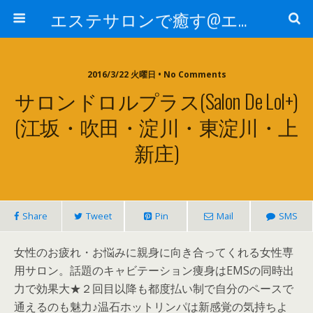
エステサロンで癒す@エステ～全国エステ情報
2016/3/22 火曜日 • No Comments
サロンドロルプラス(Salon De Lol+)
(江坂・吹田・淀川・東淀川・上
新庄)
Share
Tweet
Pin
Mail
SMS
女性のお疲れ・お悩みに親身に向き合ってくれる女性専
用サロン。話題のキャビテーション痩身はEMSの同時出
力で効果大★２回目以降も都度払い制で自分のペースで
通えるのも魅力♪温石ホットリンパは新感覚の気持ちよ