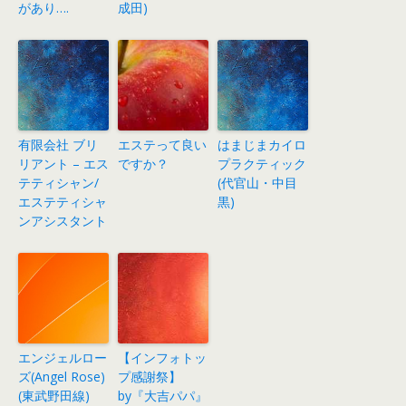
があり….
成田)
有限会社 ブリ
エステって良い
はまじまカイロ
リアント – エス
ですか？
プラクティック
テティシャン/
(代官山・中目
エステティシャ
黒)
ンアシスタント
エンジェルロー
【インフォトッ
ズ(Angel Rose)
プ感謝祭】
(東武野田線)
by『大吉パパ』