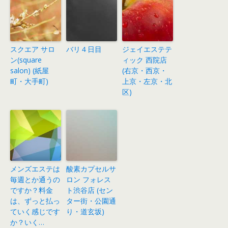
スクエア サロ
バリ４日目
ジェイエステテ
ン(square
ィック 西院店
salon) (紙屋
(右京・西京・
町・大手町)
上京・左京・北
区)
メンズエステは
酸素カプセルサ
毎週とか通うの
ロン フォレス
ですか？料金
ト渋谷店 (セン
は、ずっと払っ
ター街・公園通
ていく感じです
り・道玄坂)
か？いく…