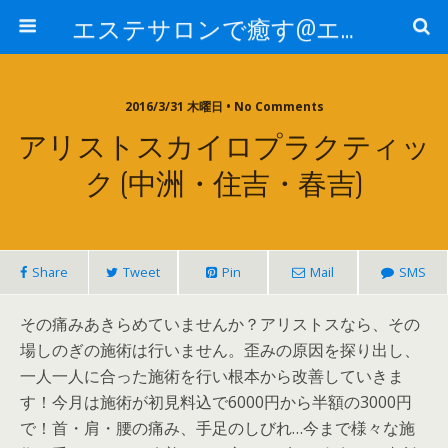
エステサロンで癒す@エステ～全国エステ情報
2016/3/31 木曜日 • No Comments
アリストスカイロプラクティッ
ク (中洲・住吉・春吉)
Share
Tweet
Pin
Mail
SMS
その痛みあきらめていませんか？アリストスなら、その
場しのぎの施術は行いません。歪みの原因を探り出し、
一人一人に合った施術を行い根本から改善していきま
す！今月は施術が初見料込で6000円から半額の3000円
で！首・肩・腰の痛み、手足のしびれ…今まで様々な施