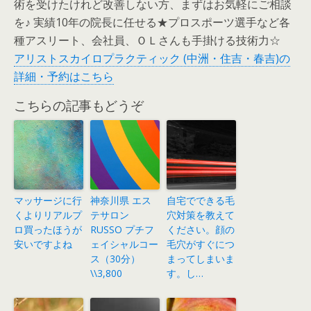
術を受けたけれど改善しない方、まずはお気軽にご相談
を♪ 実績10年の院長に任せる★プロスポーツ選手など各
種アスリート、会社員、ＯＬさんも手掛ける技術力☆
アリストスカイロプラクティック (中洲・住吉・春吉)の
詳細・予約はこちら
こちらの記事もどうぞ
マッサージに行
神奈川県 エス
自宅でできる毛
くよりリアルプ
テサロン
穴対策を教えて
ロ買ったほうが
RUSSO プチフ
ください。顔の
安いですよね
ェイシャルコー
毛穴がすぐにつ
ス（30分）
まってしまいま
\\3,800
す。し…