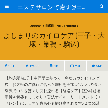
エステサロンで癒す@エステ～全国エステ情報
2016/5/15 日曜日 • No Comments
よしまりのカイロケア (王子・大
塚・巣鴨・駒込)
Share
Tweet
Pin
Mail
SMS
【駒込駅前3分】中医学に基づく丁寧なカウンセリング
後、お客様のご体質に合った施術を実施☆ツボへの深い
刺激でコリをほぐし疲れ流れる【経絡ケア】(整体) は肩
甲骨＆骨盤もしっかり！贅沢オイルトリートメント【エ
サレン】はアロマで身も心も解け癒されます♪２つの融