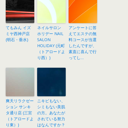
てもみん イズ
ネイルサロン
アンケートに答
ミヤ西神戸店
ホリデー NAIL
えてエステの無
(明石・垂水)
SALON
料コースが当選
HOLIDAY (元町
したんですが、
（トアロードよ
素直に喜んで行
り西）)
ってし…
爽天リラクゼー
ニキビもない、
ション サンキ
シミもない美肌
タ通り店 (三宮
の方。あなたが
（トアロードよ
されている努力
り東）)
はなんですか？