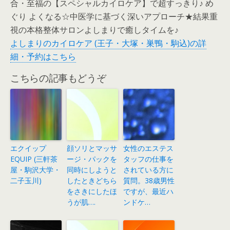
合・至福の【スペシャルカイロケア】で超すっきり♪ め
ぐり よくなる☆中医学に基づく深いアプローチ★結果重
視の本格整体サロンよしまりで癒しタイムを♪
よしまりのカイロケア (王子・大塚・巣鴨・駒込)の詳
細・予約はこちら
こちらの記事もどうぞ
エクイップ
顔ソリとマッサ
女性のエステス
EQUIP (三軒茶
ージ・パックを
タッフの仕事を
屋・駒沢大学・
同時にしようと
されている方に
二子玉川)
したときどちら
質問。38歳男性
をさきにしたほ
ですが、最近ハ
うが肌….
ンドケ…