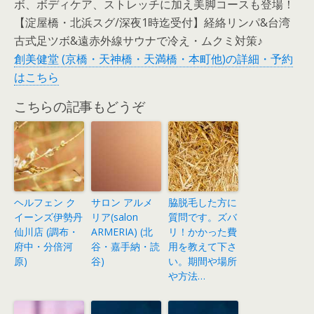
ボ、ボディケア、ストレッチに加え美脚コースも登場！
【淀屋橋・北浜スグ/深夜1時迄受付】経絡リンパ&台湾
古式足ツボ&遠赤外線サウナで冷え・ムクミ対策♪
創美健堂 (京橋・天神橋・天満橋・本町他)の詳細・予約
はこちら
こちらの記事もどうぞ
ヘルフェン ク
サロン アルメ
脇脱毛した方に
イーンズ伊勢丹
リア(salon
質問です。ズバ
仙川店 (調布・
ARMERIA) (北
リ！かかった費
府中・分倍河
谷・嘉手納・読
用を教えて下さ
原)
谷)
い。期間や場所
や方法…