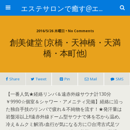
エステサロンで癒す@エステ～全国エステ情報
2016/5/26 木曜日 • No Comments
創美健堂 (京橋・天神橋・天満
橋・本町他)
Share
Tweet
Pin
Mail
SMS
【一番人気★経絡リンパ＆遠赤外線サウナ計130分
￥9990☆個室＆シャワー・アメニティ完備】経絡に沿っ
た独自手技のリンパで疲れ＆不純物を流す！★発汗量は
岩盤浴以上!!遠赤外線ドーム型サウナで体を芯から温め,
冷え＆ムクミ解消♪血行が気になる方に◎台湾古式足ツ