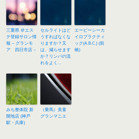
三重県 ＠エス
セルライトはど
エービーシーカ
テ登録サロン情
うすればなくな
イロプラクティ
報 – グランモ
りますか？又
ック(A.B.C.) (前
ア 四日市店 –
は、減らせます
橋)
か？リンパの流
れをよく…
みち整体院 新
（乗馬）美童
開地店 (神戸
グランマニエ
駅・兵庫)