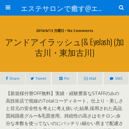
エステサロンで癒す@エステ～全国エステ情報
2016/6/13 月曜日 • No Comments
アンドアイラッシュ(& Eyelash) (加
古川・東加古川)
Share
Tweet
Pin
Mail
SMS
【新規様付替OFF無料】実績・経験豊富なSTAFFのみの
高技術店で視線のTotalコーディネート。仕上り・美しさ
と目元の安全性を考えに考え抜いた結果,採用された高品
質純国産グルー&毛質使用。持続性の高さはモチロン,余
分な本数を使ってないのにパッチリ♪細かい所まで配慮さ