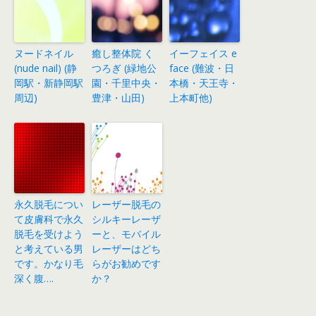
ヌードネイル
癒し整体院 く
イーフェイス e
(nude nail) (静
つろぎ (緑地公
face (難波・日
岡駅・新静岡駅
園・千里中央・
本橋・天王寺・
周辺)
豊津・山田)
上本町他)
永久脱毛につい
レーザー脱毛の
て皮膚科で永久
シルキーレーザ
脱毛を受けよう
ーと、モバイル
と考えている男
レーザーはどち
です。かなり毛
らがお勧めです
深く腹….
か？