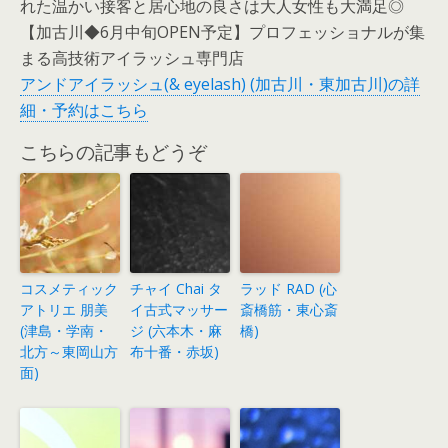
れた温かい接客と居心地の良さは大人女性も大満足◎
【加古川◆6月中旬OPEN予定】プロフェッショナルが集
まる高技術アイラッシュ専門店
アンドアイラッシュ(& eyelash) (加古川・東加古川)の詳
細・予約はこちら
こちらの記事もどうぞ
コスメティック
チャイ Chai タ
ラッド RAD (心
アトリエ 朋美
イ古式マッサー
斎橋筋・東心斎
(津島・学南・
ジ (六本木・麻
橋)
北方～東岡山方
布十番・赤坂)
面)