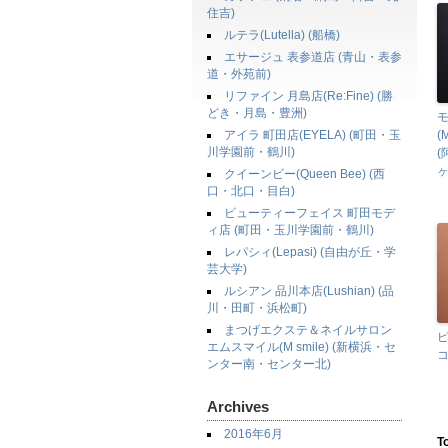
住吉)
ルテラ(Lutella) (船橋)
エサージュ 表参道店 (青山・表参
道・外苑前)
リファイン 月島店(Re:Fine) (勝
どき・月島・豊洲)
アイラ 町田店(EYELA) (町田・玉
(
川学園前・鶴川)
ヶ
クイーンビー(Queen Bee) (西
口・北口・目白)
ビューティーフェイス 町田モデ
ィ店 (町田・玉川学園前・鶴川)
レパシィ(Lepasi) (自由が丘・学
芸大学)
ルシアン 品川本店(Lushian) (品
川・田町・浜松町)
まつげエクステ＆ネイルサロン
エムスマイル(M smile) (新横浜・セ
ンター南・センター北)
Archives
2016年6月
T