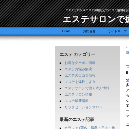
エステサロンやエステ体験などの口コミ情報をお
エステサロンで
Home
お問合せ
サイトマップ
«
ヨ
エステ カテゴリー
お得なクーポン情報
エステお悩み解決
B
エステの口コミ情報
エステを体験しよう
多
エステサロンで働く求人情報
エステサロン情報
エステ最新情報
リラクゼーションサロン
マ
最新のエステ記事
カラフェ (菊名・綱島・日吉・元