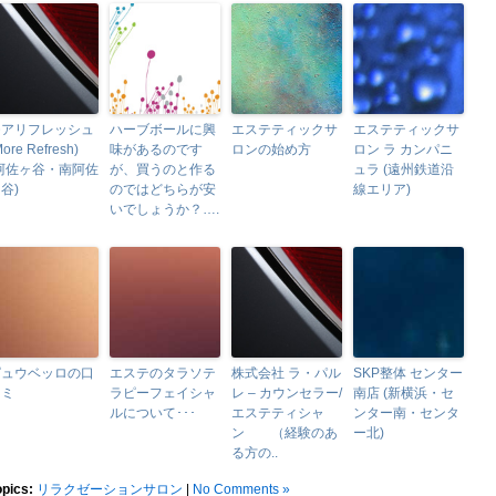
モアリフレッシュ
ハーブボールに興
エステティックサ
エステティックサ
More Refresh)
味があるのです
ロンの始め方
ロン ラ カンパニ
(阿佐ヶ谷・南阿佐
が、買うのと作る
ュラ (遠州鉄道沿
谷)
のではどちらが安
線エリア)
いでしょうか？….
ピュウベッロの口
エステのタラソテ
株式会社 ラ・パル
SKP整体 センター
コミ
ラピーフェイシャ
レ – カウンセラー/
南店 (新横浜・セ
ルについて･･･
エステティシャ
ンター南・センタ
ン （経験のあ
ー北)
る方の..
opics:
リラクゼーションサロン
|
No Comments »