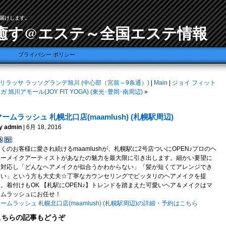
届けします。
癒す@エステ～全国エステ情報
プライバシー ポリシー
リラッサ ラッソグランデ旭川 (中心部（宮前～9条通）)
|
Main
|
ジョイ フィット
ガ 旭川アモール(JOY FIT YOGA) (東光･豊岡･南周辺)
»
マームラッシュ 札幌北口店(maamlush) (札幌駅周辺)
y admin
| 6月 18, 2016
くのお客様に愛され続けるmaamlushが、札幌駅に2号店ついにOPEN♪プロのヘ
アーメイクアーティストがあなたの魅力を最大限に引き出します。細かい要望に
も対応し「どんなヘアメイクが似合うかわからない」「髪が短くてアレンジでき
ない」という方も大丈夫☆丁寧なカウンセリングでピッタリのヘアメイクを提
案。着付けもOK 【札駅にOPEN♪】トレンドを踏まえた可愛いヘア＆メイクはマ
ームラッシュにお任せ！
ームラッシュ 札幌北口店(maamlush) (札幌駅周辺)の詳細・予約はこちら
こちらの記事もどうぞ