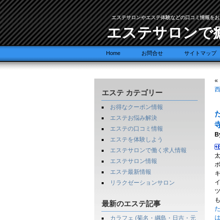
エステサロンやエステ体験などの口コミ情報をお
エステサロンで
Home
お問合せ
サイトマップ
«
西
エステ カテゴリー
お得なクーポン情報
エステお悩み解決
寺
エステの口コミ情報
B
エステを体験しよう
エステサロンで働く求人情報
エステサロン情報
エステ最新情報
リラクゼーションサロン
ツ
最新のエステ記事
カラフェ (菊名・綱島・日吉・元