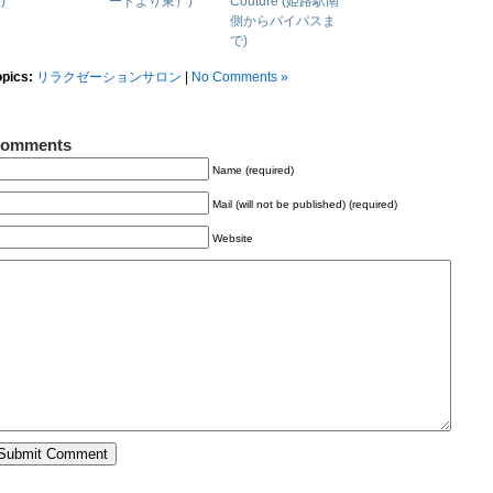
)
ードより東）)
Couture (姫路駅南
側からバイパスま
で)
opics:
リラクゼーションサロン
|
No Comments »
omments
Name (required)
Mail (will not be published) (required)
Website