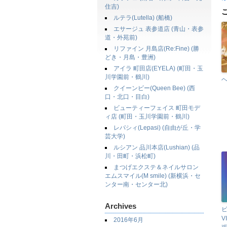
住吉)
ルテラ(Lutella) (船橋)
エサージュ 表参道店 (青山・表参
道・外苑前)
リファイン 月島店(Re:Fine) (勝
どき・月島・豊洲)
アイラ 町田店(EYELA) (町田・玉
川学園前・鶴川)
クイーンビー(Queen Bee) (西
口・北口・目白)
ビューティーフェイス 町田モデ
ィ店 (町田・玉川学園前・鶴川)
レパシィ(Lepasi) (自由が丘・学
芸大学)
ルシアン 品川本店(Lushian) (品
川・田町・浜松町)
まつげエクステ＆ネイルサロン
エムスマイル(M smile) (新横浜・セ
ンター南・センター北)
Archives
V
2016年6月