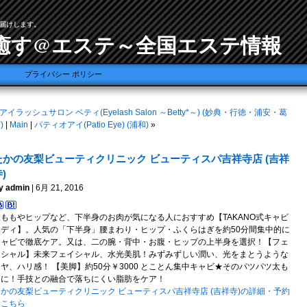
届けします。
癒す@エステ～全国エステ情報
プライバシー ポリシー
アイラッシュサロン ベティ(Eyelash Salon ～Betty*～) (妙典・行徳・浦安・葛
)
|
Main
|
パティオアイ(Patio Eye) (浦和)
»
たかの友梨ビューティクリニック ビューティスパ吉祥寺店 (吉祥
)
y admin
| 6月 21, 2016
太ももやヒップなど、下半身のお肉が気になる人におすすめ【TAKANO式キャビ
ボディ】。人気の「下半身」腰まわり・ヒップ・ふくらはぎを約50分間集中的に
キャビで徹底ケア。又は、二の腕・背中・お腹・ヒップの上半身を選択！【フェ
イシャル】未来フェイシャル、水光美肌！みずみずしい潤い、光をまとうような
ヤ、ハリ感！ 【美脚】約50分￥3000 とことん集中キャビ★そのパツパツ太も
もに！手技との融合で落ちにくい脂肪をケア！
たかの友梨ビューティクリニック ビューティスパ吉祥寺店 (吉祥寺)の詳細・予約
はこちら