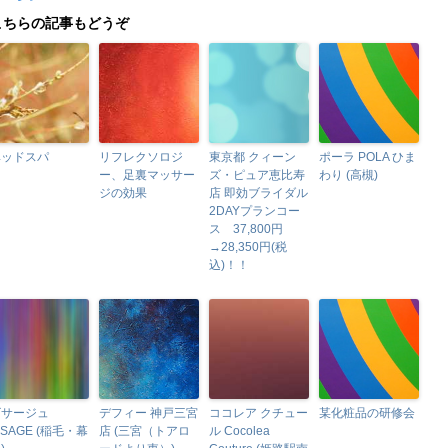
こちらの記事もどうぞ
ヘッドスパ
リフレクソロジ
東京都 クィーン
ポーラ POLA ひま
ー、足裏マッサー
ズ・ピュア恵比寿
わり (高槻)
ジの効果
店 即効ブライダル
2DAYプランコー
ス 37,800円
→28,350円(税
込)！！
ビサージュ
デフィー 神戸三宮
ココレア クチュー
某化粧品の研修会
ISAGE (稲毛・幕
店 (三宮（トアロ
ル Cocolea