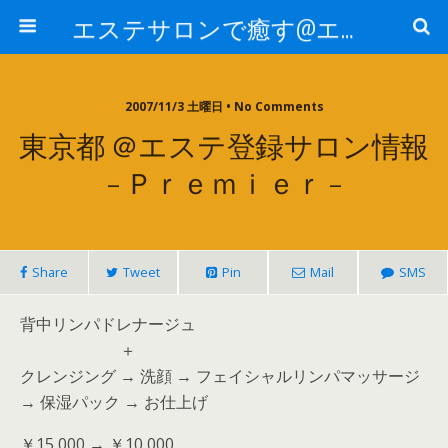
エステサロンで癒す@エステ～全国エステ情報
2007/11/3 土曜日 • No Comments
東京都 ＠エステ登録サロン情報
– Ｐｒｅｍｉｅｒ –
Share
Tweet
Pin
Mail
SMS
背中リンパドレナージュ
＋
クレンジング → 洗顔 → フェイシャルリンパマッサージ
→ 保湿パック → お仕上げ
￥15,000 → ￥10,000