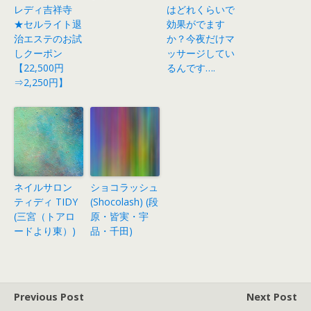
レディ吉祥寺
はどれくらいで
★セルライト退
効果がでます
治エステのお試
か？今夜だけマ
しクーポン
ッサージしてい
【22,500円
るんです….
⇒2,250円】
ネイルサロン
ショコラッシュ
ティディ TIDY
(Shocolash) (段
(三宮（トアロ
原・皆実・宇
ードより東）)
品・千田)
Previous Post
Next Post