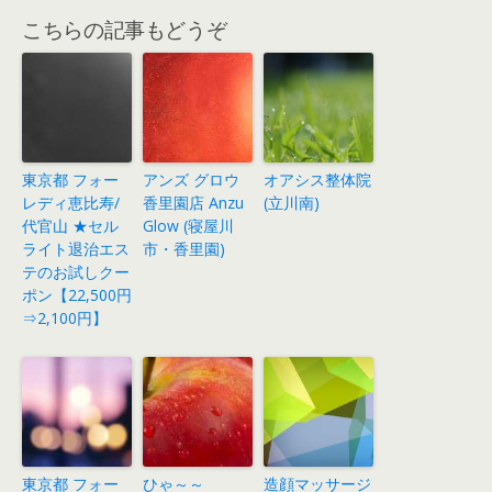
こちらの記事もどうぞ
東京都 フォー
アンズ グロウ
オアシス整体院
レディ恵比寿/
香里園店 Anzu
(立川南)
代官山 ★セル
Glow (寝屋川
ライト退治エス
市・香里園)
テのお試しクー
ポン【22,500円
⇒2,100円】
東京都 フォー
ひゃ～～
造顔マッサージ