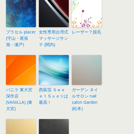
プラセル placer
女性専用台湾式
レーザー？脱毛
(守山・尾張
マッサージサン
旭・瀬戸)
テ (関内)
バニラ 東大宮
西荻窪 Ｓｗｅ
ガーデン ネイ
深作店
ｅｔＳｕｅ☆は
ルサロン nail
(VANILLA) (東
最高！
salon Garden
大宮)
(松本)