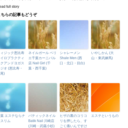
ad full story
こちらの記事もどうぞ
フィジック恵比寿
ネイルガール ペリ
シャレーメン
いやしかん (大
カイロプラクティ
エ千葉カーニバル
Shale Men (西
山・東武練馬)
ックアンドヨガス
店 Nail Girl (千
口・北口・目白)
ジオ (恵比寿・
葉・西千葉)
尾)
葉 エステならナ
バティックネイル
ヒザの裏のコリコ
エステというもの
ノスリム
Batik Nail 川崎店
リを押したら、す
(川崎・武蔵小杉)
ごく痛いんですけ