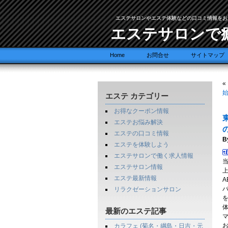
エステサロンやエステ体験などの口コミ情報をお
エステサロンで
Home
お問合せ
サイトマップ
«
エステ カテゴリー
お得なクーポン情報
エステお悩み解決
エステの口コミ情報
B
エステを体験しよう
エステサロンで働く求人情報
エステサロン情報
エステ最新情報
A
リラクゼーションサロン
最新のエステ記事
カラフェ (菊名・綱島・日吉・元