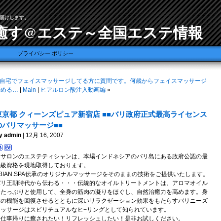
届けします。
癒す@エステ～全国エステ情報
プライバシー ポリシー
自宅でフェイスマッサージしてる方に質問です。何歳からフェイスマッサージ
始める…
|
Main
|
ヒアルロン酸注入動画編
»
東京都 クィーンズピュア新宿店 ■■バリ政府正式最高ライセンス
のバリマッサージ■■
y admin
| 12月 16, 2007
当サロンのエステティシャンは、本場インドネシアのバリ島にある政府公認の最
上級資格を現地取得しております。
BIAN.SPA伝承のオリジナルマッサージをそのままの技術をご提供いたします。
バリ王朝時代から伝わる・・・伝統的なオイルトリートメントは、アロマオイル
をたっぷりと使用して、全身の筋肉の凝りをほぐし、自然治癒力を高めます。身
体の機能を回復させるとともに深いリラクゼーション効果をもたらすバリニーズ
マッサージはスピリチュアルなヒ−リングとして知られています。
お仕事帰りに癒されたい！リフレッシュしたい！是非お試しください。