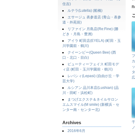
住吉)
Re
ルテラ(Lutella) (船橋)
エサージュ 表参道店 (青山・表参
道・外苑前)
リファイン 月島店(Re:Fine) (勝
どき・月島・豊洲)
アイラ 町田店(EYELA) (町田・玉
川学園前・鶴川)
クイーンビー(Queen Bee) (西
口・北口・目白)
ビューティーフェイス 町田モデ
ィ店 (町田・玉川学園前・鶴川)
タ
レパシィ(Lepasi) (自由が丘・学
広
芸大学)
ルシアン 品川本店(Lushian) (品
川・田町・浜松町)
まつげエクステ＆ネイルサロン
エムスマイル(M smile) (新横浜・セ
ンター南・センター北)
Archives
千
2016年6月