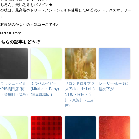
もちろん、美肌効果もバツグン★
その後は、最高級のトリートメントジェルを使用した60分のデトックスマッサー
ジ。
取材殺到のかなりの人気コースです♪
ad full story
こちらの記事もどうぞ
フラッシュネイル
ミラベルベビー
サロンドロルプラ
レーザー脱毛後に
ARIS梅田店 (梅
(Mirabelle-Baby)
ス(Salon de Lol+)
脇の下が．．．
田・茶屋町・福島)
(博多駅周辺)
(江坂・吹田・淀
川・東淀川・上新
庄)