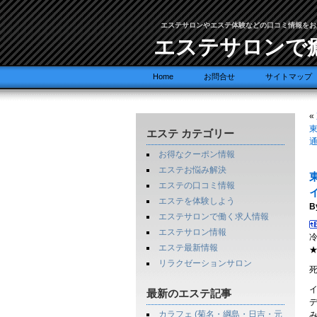
エステサロンやエステ体験などの口コミ情報をお
エステサロンで
Home
お問合せ
サイトマップ
«
東
エステ カテゴリー
通
お得なクーポン情報
エステお悩み解決
エステの口コミ情報
エステを体験しよう
B
エステサロンで働く求人情報
エステサロン情報
エステ最新情報
リラクゼーションサロン
最新のエステ記事
カラフェ (菊名・綱島・日吉・元