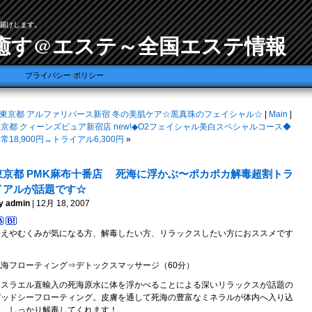
届けします。
癒す@エステ～全国エステ情報
プライバシー ポリシー
東京都 アルファリバース新宿 冬の美肌ケア☆黒真珠のフェイシャル☆
|
Main
|
京都 クィーンズピュア新宿店 new!◆O2フェイシャル美白スペシャルコース◆
常18,900円→トライアル6,300円
»
東京都 PMK麻布十番店 死海に浮かぶ〜ポカポカ解毒超割トラ
イアルが話題です☆
y admin
| 12月 18, 2007
冷えやむくみが気になる方、解毒したい方、リラックスしたい方におススメです
★
死海フローティング⇒デトックスマッサージ（60分）
イスラエル直輸入の死海原水に体を浮かべることによる深いリラックスが話題の
デッドシーフローティング。皮膚を通して死海の豊富なミネラルが体内へ入り込
み、しっかり解毒してくれます！