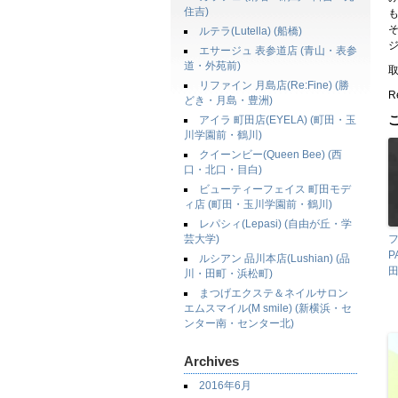
住吉)
ルテラ(Lutella) (船橋)
エサージュ 表参道店 (青山・表参
道・外苑前)
リファイン 月島店(Re:Fine) (勝
Re
どき・月島・豊洲)
アイラ 町田店(EYELA) (町田・玉
川学園前・鶴川)
クイーンビー(Queen Bee) (西
口・北口・目白)
ビューティーフェイス 町田モデ
ィ店 (町田・玉川学園前・鶴川)
レパシィ(Lepasi) (自由が丘・学
芸大学)
P
ルシアン 品川本店(Lushian) (品
川・田町・浜松町)
まつげエクステ＆ネイルサロン
エムスマイル(M smile) (新横浜・セ
ンター南・センター北)
Archives
2016年6月