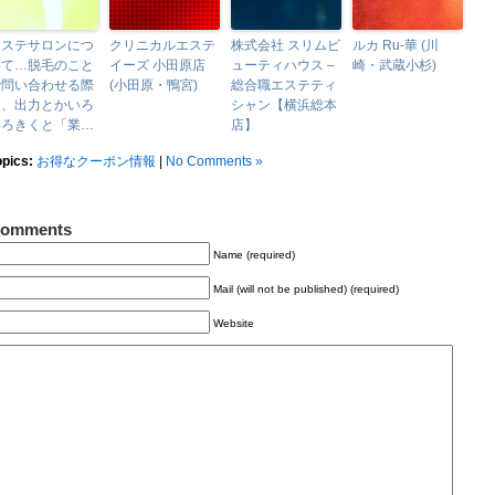
エステサロンにつ
クリニカルエステ
株式会社 スリムビ
ルカ Ru-華 (川
いて…脱毛のこと
イーズ 小田原店
ューティハウス –
崎・武蔵小杉)
で問い合わせる際
(小田原・鴨宮)
総合職エステティ
に、出力とかいろ
シャン【横浜総本
いろきくと「業…
店】
opics:
お得なクーポン情報
|
No Comments »
omments
Name (required)
Mail (will not be published) (required)
Website