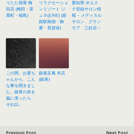
うたた寝屋 梅
リラクセーショ
愛知県 ＠エス
田店 (梅田・茶
ンリゾート ジ
テ登録サロン情
屋町・福島)
ュネ(JUNE) (姫
報 – メディカル
路駅南側・飾
サロン グラン
磨・英賀保)
モア 三好店 –
この間、お婆ち
銀座足庵 本店
ゃんから、こん
(銀座)
な事を聞きまし
た。線香の灰を
脇に塗ったら、
それ以…
Previous Post
Next Post