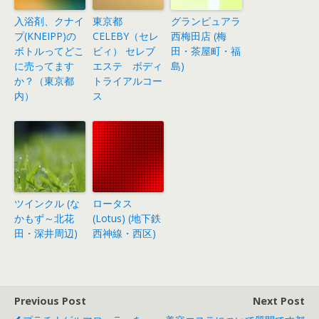
入浴剤、クナイ
東京都
グランピュアラ
プ(KNEIPP)の
CELEBY（セレ
西梅田店 (梅
ボトルってどこ
ビィ） セレブ
田・茶屋町・福
に売ってます
エステ ボディ
島)
か？（東京都
トライアルコー
内）
ス
ツインクル (な
ロータス
かもず～北花
(Lotus) (地下鉄
田・深井周辺)
西神線・西区)
Previous Post
Next Post