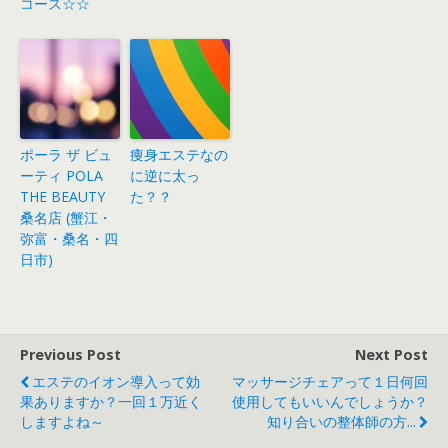
コース☆☆
ポーラ ザ ビュ
痩身エステなの
ーティ POLA
に逆に太っ
THE BEAUTY
た？？
桑名店 (蟹江・
弥富・桑名・四
日市)
Previous Post
Next Post
エステのイオン導入って効
マッサージチェアって１日何回
果ありますか？一回１万近く
使用してもいいんでしょうか？
しますよね～
知り合いの整体師の方...