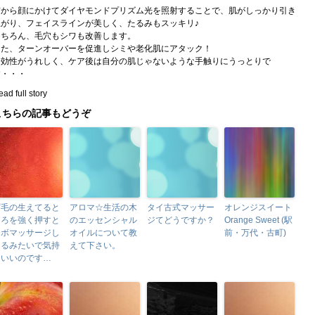
首から顔にかけてダイヤモンドプリズム光を照射することで、肌がしっかり引き
上がり、フェイスラインが美しく、たるみもスッキリ♪
もちろん、毛穴もシワも改善します。
また、ターンオーバーを促進しシミや老化肌にアタック！
即効性がうれしく、ケア後は自分の肌じゃないような手触りにうっとりで
す・・・
ad full story
こちらの記事もどうぞ
眉毛の生えてると
アロマ☆生活の木
タイ古式マッサー
オレンジスイート
ころを強く押すと
のエッセンシャル
ジてどうですか？
Orange Sweet (駅
ツボマッサージし
オイルについて教
前・万代・古町)
てるみたいで気持
えて下さい。
ちいいのです…