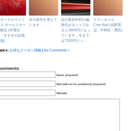
エターナルラビリ
永久脱毛を考えて
品川美容外科の脇
クランネイル
ス ポールスター
います
脱毛がネットでみ
Cran Nail (名駅周
館店 (市電沿
ると2800円となっ
辺・中村区・西区)
線・すすきの以南
ています。今まで
面)
は7350円だっ….
opics:
お得なクーポン情報
|
No Comments »
omments
Name (required)
Mail (will not be published) (required)
Website