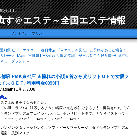
届けします。
癒す@エステ～全国エステ情報
プライバシー ポリシー
愛知県 ビー・エスコート春日井店 「＠エステを見た」と予約があった場合☆
％OFF☆
|
Main
|
宮城県 PMK仙台店 限定超割『がっちり二の腕＆厚〜い背中レ
スキュープラン』
»
京都府 PMK京都店 ★憧れの小顔★首から光リフトＵＰで女優フ
ェイスＧＥＴ♪特別料金6090円
y admin
| 1月 7, 2008
エステ上級者をうならせたい。
全ての肌トラブルに対応するように幅広い光を照射できるように開発された『ダ
イヤモンドプリズムフェイシャル』は、高いリピート率で、ＰＭＫベストセラー
ニュー*:..。o○☆ *:..。o○☆ *:..。o○☆ *:..。o○☆ *:.
クレンジング＆ウォッシング→ソフトピールマッサージ→ダイヤモンドプリズム
光照射→肌別マスク