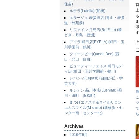
住吉)
ルテラ(Lutella) (船橋)
エサージュ 表参道店 (青山・表参
道・外苑前)
リファイン 月島店(Re:Fine) (勝
どき・月島・豊洲)
Re
アイラ 町田店(EYELA) (町田・玉
川学園前・鶴川)
クイーンビー(Queen Bee) (西
口・北口・目白)
ビューティーフェイス 町田モデ
ィ店 (町田・玉川学園前・鶴川)
レパシィ(Lepasi) (自由が丘・学
芸大学)
ルシアン 品川本店(Lushian) (品
川・田町・浜松町)
まつげエクステ＆ネイルサロン
エムスマイル(M smile) (新横浜・セ
ンター南・センター北)
Archives
2016年6月