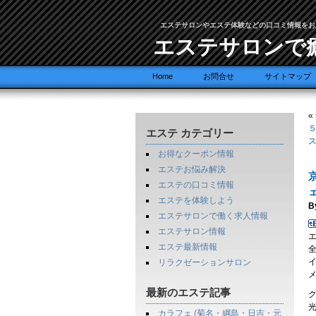
エステサロンやエステ体験などの口コミ情報をお
エステサロンで
Home
お問合せ
サイトマップ
«
５
エステ カテゴリー
お得なクーポン情報
エステお悩み解決
エステの口コミ情報
エステを体験しよう
B
エステサロンで働く求人情報
エステサロン情報
エステ最新情報
リラクゼーションサロン
メ
最新のエステ記事
カラフェ (菊名・綱島・日吉・元