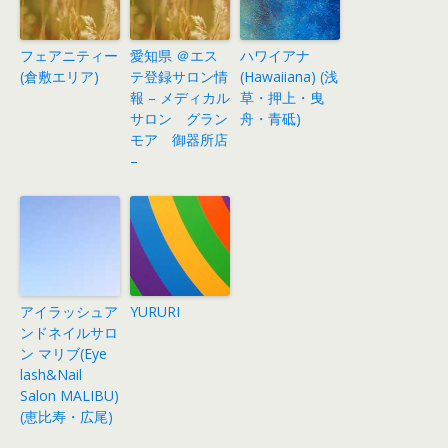
フェアニティー
愛知県 ＠エス
ハワイアナ
(倉敷エリア)
テ登録サロン情
(Hawaiiana) (浅
報 – メディカル
草・押上・曳
サロン グラン
舟・青砥)
モア 御器所店
–
アイラッシュア
YURURI
ンドネイルサロ
ン マリブ(Eye
lash&Nail
Salon MALIBU)
(恵比寿・広尾)