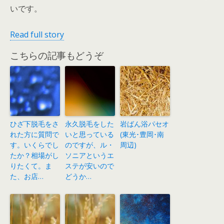
いです。
Read full story
こちらの記事もどうぞ
ひざ下脱毛をさ
永久脱毛をした
岩ばん浴パセオ
れた方に質問で
いと思っている
(東光･豊岡･南
す。いくらでし
のですが、ル・
周辺)
たか？相場がし
ソニアというエ
りたくて。ま
ステが安いので
た、お店…
どうか…