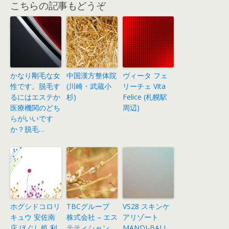
こちらの記事もどうぞ
かなり剛毛な女
中国漢方整体院
ヴィータ フェ
性です。脱毛す
(川崎・武蔵小
リーチェ Vita
るにはエステか
杉)
Felice (札幌駅
医療機関のどち
周辺)
らがいいです
か？脱毛…
ホグシドコロリ
TBCグループ
VS28 スキンケ
キュウ 安佐南
株式会社 – エス
アリゾート
店 ほぐし処 利
テティシャン
MANDI-BALI