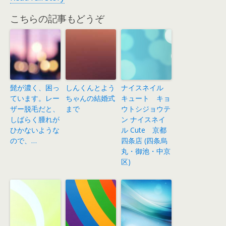
こちらの記事もどうぞ
髭が濃く、困っ
しんくんとよう
ナイスネイル
ています。レー
ちゃんの結婚式
キュート キョ
ザー脱毛だと、
まで
ウトシジョウテ
しばらく腫れが
ン ナイスネイ
ひかないような
ル Cute 京都
ので、…
四条店 (四条烏
丸・御池・中京
区)