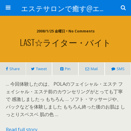
エステサロンで癒す@エステ～全国エステ情報
2008/1/25 金曜日 • No Comments
LAST☆ライター・バイト
Share
Tweet
Pin
Mail
SMS
… 今回体験したのは、 POLAのフェイシャル・エステ フ
ェイシャル・エステ前のカウンセリングがとっても丁寧
で 感激しましたっ もちろん … ソフト・マッサージや、
パックなどを体験しました もちろん終った後のお肌は し
っとりスベスベ 肌の色 …
Read full story