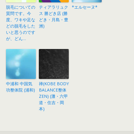
脱毛についての
ティアラリュク
*エルセーヌ*
質問です。今
ス 勝どき店 (勝
度、ワキや足な
どき・月島・豊
どの脱毛をした
洲)
いと思うのです
が、どん…
中浦和 中国気
禅(KOBE BODY
功整体院 (浦和)
BALANCE整体
ZEN) (灘・六甲
道・住吉・岡
本)