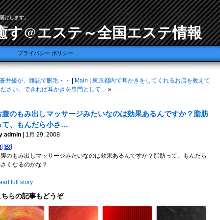
届けします。
癒す@エステ～全国エステ情報
プライバシー ポリシー
蒼井優が、雑誌で腕毛・・
|
Main
|
東京都内で耳かきをしてくれるお店を教えて
ください。できれば耳かきを専門として…
»
お腹のもみ出しマッサージみたいなのは効果あるんですか？脂肪
って、もんだら小さ…
y admin
| 1月 29, 2008
お腹のもみ出しマッサージみたいなのは効果あるんですか？脂肪って、もんだら
小さくなるのかな？
ad full story
こちらの記事もどうぞ