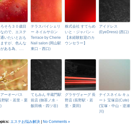
そろそろ３０歳目
テラスバイシェリ
株式会社 すてらめ
アイドレス
前なので、エステ
ー ネイルサロン
いと・ジャパン –
(EyeDress) (西口)
に通いたいとおも
Terrace by Cherie
【未経験歓迎のカ
いますが、色んな
Nail salon (岡山駅
ウンセラー】
がある為、….
東口・西口)
ヘアーオーパス
てもみん 半蔵門駅
グラサヴォーグ 長
ナイスネイル キュ
(長野駅・若里・栗
前店 (御茶ノ水・
野店 (長野駅・若
ート 宝塚店(Cute)
)
飯田橋・四ツ谷)
里・栗田)
(宝塚・中山・逆瀬
川)
opics:
エステお悩み解決
|
No Comments »