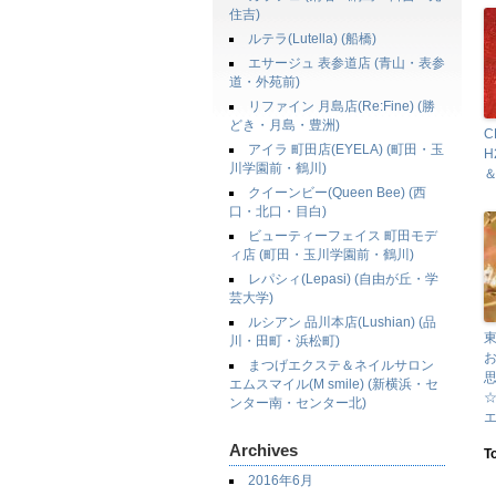
住吉)
ルテラ(Lutella) (船橋)
エサージュ 表参道店 (青山・表参
道・外苑前)
リファイン 月島店(Re:Fine) (勝
どき・月島・豊洲)
C
アイラ 町田店(EYELA) (町田・玉
H
川学園前・鶴川)
＆
クイーンビー(Queen Bee) (西
口・北口・目白)
ビューティーフェイス 町田モデ
ィ店 (町田・玉川学園前・鶴川)
レパシィ(Lepasi) (自由が丘・学
芸大学)
ルシアン 品川本店(Lushian) (品
東
川・田町・浜松町)
まつげエクステ＆ネイルサロン
エムスマイル(M smile) (新横浜・セ
ンター南・センター北)
Archives
T
2016年6月