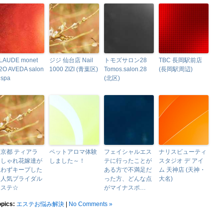
LAUDE monet
ジジ 仙台店 Nail
トモズサロン28
TBC 長岡駅前店
2O AVEDA salon
1000 ZIZI (青葉区)
Tomos.salon.28
(長岡駅周辺)
spa
(北区)
京都 ティアラ
ペットアロマ体験
フェイシャルエス
ナリスビューティ
おしゃれ花嫁達が
しました～！
テに行ったことが
スタジオ デ アイ
思わずキープした
ある方で不満足だ
ム 天神店 (天神・
☆人気ブライダル
った方、どんな点
大名)
エステ☆
がマイナスポ…
opics:
エステお悩み解決
|
No Comments »