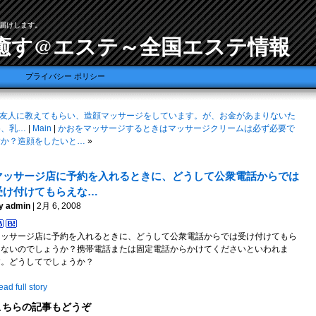
届けします。
癒す@エステ～全国エステ情報
プライバシー ポリシー
友人に教えてもらい、造顔マッサージをしています。が、お金があまりないた
め、乳…
|
Main
|
かおをマッサージするときはマッサージクリームは必ず必要で
すか？造顔をしたいと…
»
マッサージ店に予約を入れるときに、どうして公衆電話からでは
受け付けてもらえな…
y admin
| 2月 6, 2008
マッサージ店に予約を入れるときに、どうして公衆電話からでは受け付けてもら
えないのでしょうか？携帯電話または固定電話からかけてくださいといわれま
す。どうしてでしょうか？
ad full story
こちらの記事もどうぞ