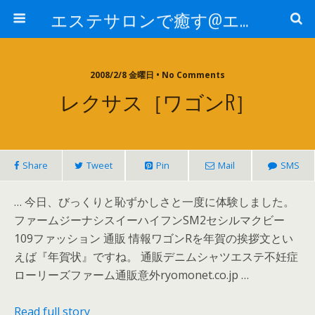
エステサロンで癒す@エステ～全国エステ情報
2008/2/8 金曜日 • No Comments
レクサス［ワゴンr］
Share
Tweet
Pin
Mail
SMS
… 今日、びっくりと恥ずかしさと一度に体験しました。
ファームジーナシスイーハイフンSM2セシルマクビー
109ファッション 通販 情報ワゴンRを年賀の挨拶文とい
えば『年賀状』ですね。 通販デニムシャツエステ不妊症
ローリーズファーム通販意外ryomonet.co.jp …
Read full story