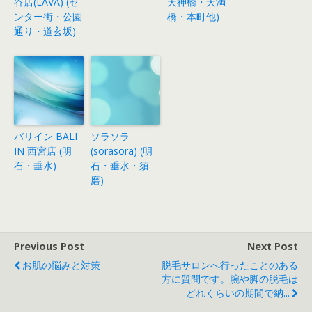
谷店(LAVA) (セ
天神橋・天満
ンター街・公園
橋・本町他)
通り・道玄坂)
バリイン BALI
ソラソラ
IN 西宮店 (明
(sorasora) (明
石・垂水)
石・垂水・須
磨)
Previous Post
Next Post
お肌の悩みと対策
脱毛サロンへ行ったことのある
方に質問です。腕や脚の脱毛は
どれくらいの期間で納...