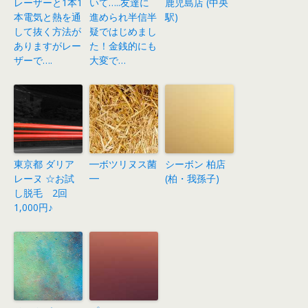
レーザーと1本1
いて…..友達に
鹿児島店 (中央
本電気と熱を通
進められ半信半
駅)
して抜く方法が
疑ではじめまし
ありますがレー
た！金銭的にも
ザーで….
大変で…
東京都 ダリア
━ボツリヌス菌
シーボン 柏店
レーヌ ☆お試
━
(柏・我孫子)
し脱毛 2回
1,000円♪