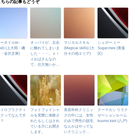
こちらの記事もどうぞ
ーネイル(e-
オッパイが、左右
マジカルスキル
シュガー.ミー
ail) (上大岡・磯
に離れてしまいま
(Magicai skills) (大
Sugar.mee (青葉
・金沢文庫)
した・・・。ｏｒ
分その他エリア)
区)
ｚおばさんなの
で、仕方無いか…
カイロプラクティ
フォトフェイシャ
美容外科クリニッ
クーマカシ リラク
ックってなんです
ルを実際に体験さ
クの中には、女性
ゼーションルーム
か？
れたもしくはされ
のみで男性の脱毛
kuuma kasi (八戸)
ている方にお聞き
なんかはやってな
します。
いクリニック…