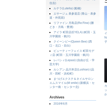
住吉)
ルテラ(Lutella) (船橋)
エサージュ 表参道店 (青山・表参
道・外苑前)
リファイン 月島店(Re:Fine) (勝
どき・月島・豊洲)
アイラ 町田店(EYELA) (町田・玉
イ
川学園前・鶴川)
N
クイーンビー(Queen Bee) (西
子
口・北口・目白)
ビューティーフェイス 町田モデ
ィ店 (町田・玉川学園前・鶴川)
レパシィ(Lepasi) (自由が丘・学
芸大学)
ルシアン 品川本店(Lushian) (品
川・田町・浜松町)
まつげエクステ＆ネイルサロン
エムスマイル(M smile) (新横浜・セ
ンター南・センター北)
Archives
2016年6月