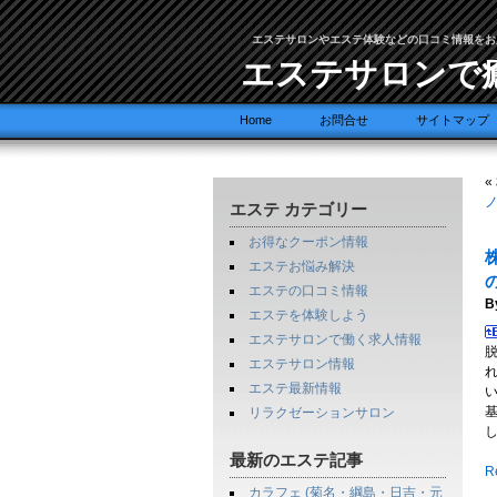
エステサロンやエステ体験などの口コミ情報をお
エステサロンで
Home
お問合せ
サイトマップ
«
ノ
エステ カテゴリー
お得なクーポン情報
エステお悩み解決
エステの口コミ情報
B
エステを体験しよう
エステサロンで働く求人情報
エステサロン情報
エステ最新情報
リラクゼーションサロン
最新のエステ記事
Re
カラフェ (菊名・綱島・日吉・元