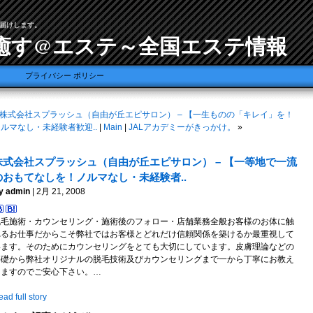
届けします。
癒す@エステ～全国エステ情報
プライバシー ポリシー
株式会社スプラッシュ（自由が丘エピサロン） – 【一生ものの「キレイ」を！
ルマなし・未経験者歓迎..
|
Main
|
JALアカデミーがきっかけ。
»
株式会社スプラッシュ（自由が丘エピサロン） – 【一等地で一流
のおもてなしを！ノルマなし・未経験者..
y admin
| 2月 21, 2008
脱毛施術・カウンセリング・施術後のフォロー・店舗業務全般お客様のお体に触
れるお仕事だからこそ弊社ではお客様とどれだけ信頼関係を築けるか最重視して
います。そのためにカウンセリングをとても大切にしています。皮膚理論などの
基礎から弊社オリジナルの脱毛技術及びカウンセリングまで一から丁寧にお教え
しますのでご安心下さい。…
ad full story