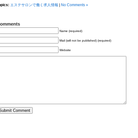
opics:
エステサロンで働く求人情報
|
No Comments »
omments
Name (required)
Mail (will not be published) (required)
Website