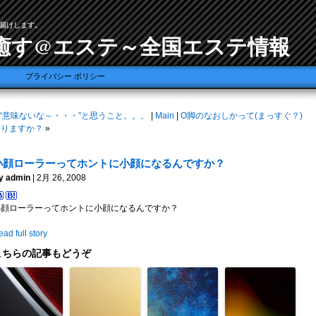
届けします。
癒す@エステ～全国エステ情報
プライバシー ポリシー
“意味ないな～・・・”と思うこと。。。
|
Main
|
O脚のなおしかって(まっすぐ？)
ありますか？
»
小顔ローラーってホントに小顔になるんですか？
y admin
| 2月 26, 2008
小顔ローラーってホントに小顔になるんですか？
ad full story
こちらの記事もどうぞ