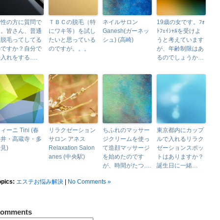
女性の方に質問で
ＴＢＣの脱毛（特
ネイルサロン
19歳の女です。ﾌｫ
す。皆さん、普通
にワキ等）を試し
Ganesh(ガーネッ
ﾄﾌｪｲｼｬﾙを受けよ
に脱毛ってしてる
たいと思っている
シュ) (高崎)
うと考えています
のですか？自分で
のですが。。。
が、年齢制限はあ
入れをする….
るのでしょうか…
ィーニ Tini (春
リラクゼーション
ちふれのマッサー
東京都内にカップ
日井・高蔵寺・多
サロン アネス
ジクリームを使っ
ルで入れるリラク
見)
Relaxation Salon
て造顔マッサージ
ゼーションスポッ
anes (中央駅)
を始めたのです
トはありますか？
が、時間がたつ….
誕生日に一緒…
opics:
エステお悩み解決
|
No Comments »
omments