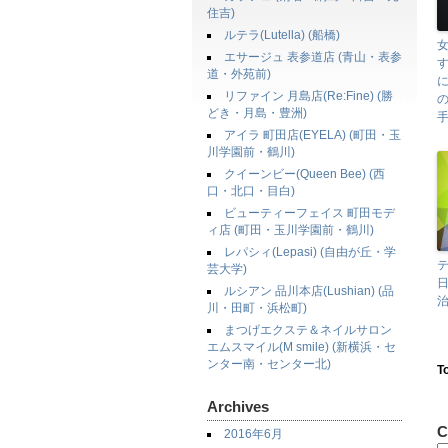
住吉)
ルテラ(Lutella) (船橋)
エサージュ 表参道店 (青山・表参
道・外苑前)
リファイン 月島店(Re:Fine) (勝
どき・月島・豊洲)
手
アイラ 町田店(EYELA) (町田・玉
川学園前・鶴川)
クイーンビー(Queen Bee) (西
口・北口・目白)
ビューティーフェイス 町田モデ
ィ店 (町田・玉川学園前・鶴川)
レパシィ(Lepasi) (自由が丘・学
テ
芸大学)
ルシアン 品川本店(Lushian) (品
治
川・田町・浜松町)
まつげエクステ＆ネイルサロン
エムスマイル(M smile) (新横浜・セ
ンター南・センター北)
T
Archives
C
2016年6月