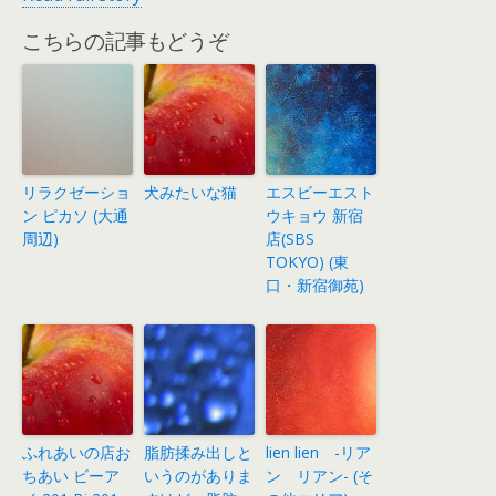
こちらの記事もどうぞ
リラクゼーショ
犬みたいな猫
エスビーエスト
ン ピカソ (大通
ウキョウ 新宿
周辺)
店(SBS
TOKYO) (東
口・新宿御苑)
ふれあいの店お
脂肪揉み出しと
lien lien -リア
ちあい ビーア
いうのがありま
ン リアン- (そ