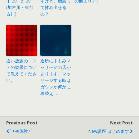
イ 201 Bi 201
すけど、脂肪っ
の他エリア)
(加古川・東加
て揉み出せる
古川)
の？
通い放題のエス
近所に手もみマ
テの効果につい
ッサージの店が
て教えてくださ
あります。マッ
い。
サージする時は
ガウンか何かに
着替え….
Previous Post
Next Post
ﾟ+初体験+ﾟ
New講座 はじめます