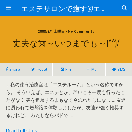
エステサロンで癒す@エステ～全国エステ情報
2008/3/1 土曜日 • No Comments
丈夫な歯～いつまでも～(^^)/
Share
Tweet
Pin
Mail
SMS
… 私の使う治療室は「エステルーム」という名称ですか
ら。 そういえば、エステとか、若いころ一度も行ったこ
とがなく 美を追及するまもなく今のわたしになっ … 友達
に誘われて岩盤浴を体験しましたが、友達が強く推奨す
るけれど、 わたしならバドで …
Read full story