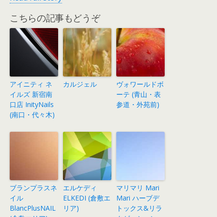
こちらの記事もどうぞ
アイニティ ネ
カルジェル
ヴォワールドボ
イルズ 新宿南
ーテ (青山・表
口店 InityNails
参道・外苑前)
(南口・代々木)
ブランプラスネ
エルケディ
マリマリ Mari
イル
ELKEDI (倉敷エ
Mari ハーブデ
BlancPlusNAIL
リア)
トックス&リラ