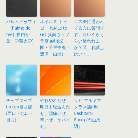
パルムドゥフィ
ネイルズ トゥ
エステに通われ
ー(Palme de
ゴー NAILs to
てる方に質問で
fee) (自由が
GO 箕面ヴィソ
す。月いくらく
丘・学芸大学)
ラ店 (緑地公
らい使われます
園・千里中央・
か？又、お試し
豊津・山田)
はいく….
チップタップ
やれやれだぜ、
リビ マルヤマ
tip top目白店
昨日も寝込んだ
クラス店(ribi
(西口・北口・
ぜ、頭痛いぜ、
Lash&ribi
目白)
辛いぜ、ヤバイ
Face) (円山周
ぜ。
辺)