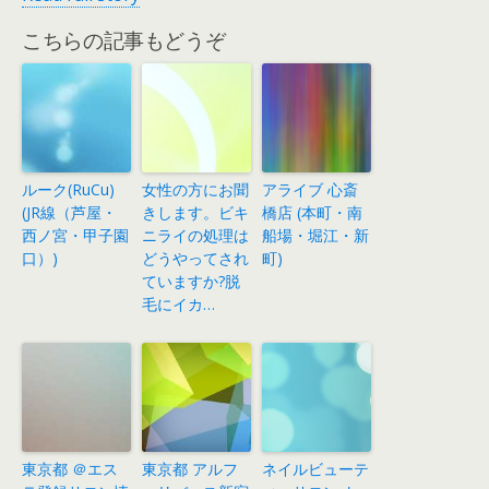
こちらの記事もどうぞ
ルーク(RuCu)
女性の方にお聞
アライブ 心斎
(JR線（芦屋・
きします。ビキ
橋店 (本町・南
西ノ宮・甲子園
ニライの処理は
船場・堀江・新
口）)
どうやってされ
町)
ていますか?脱
毛にイカ…
東京都 ＠エス
東京都 アルフ
ネイルビューテ