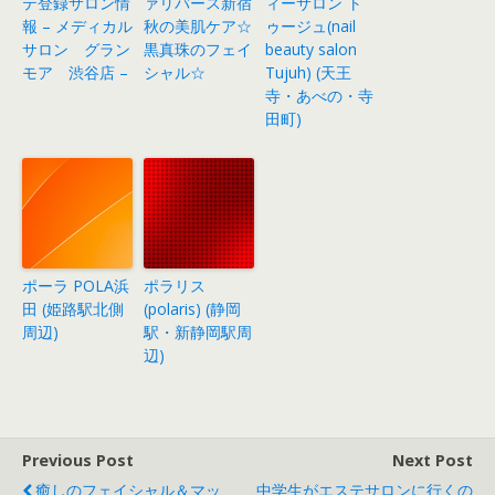
テ登録サロン情
ァリバース新宿
ィーサロン ト
報 – メディカル
秋の美肌ケア☆
ゥージュ(nail
サロン グラン
黒真珠のフェイ
beauty salon
モア 渋谷店 –
シャル☆
Tujuh) (天王
寺・あべの・寺
田町)
ポーラ POLA浜
ポラリス
田 (姫路駅北側
(polaris) (静岡
周辺)
駅・新静岡駅周
辺)
Previous Post
Next Post
癒しのフェイシャル＆マッ
中学生がエステサロンに行くの