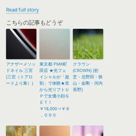
Read full story
こちらの記事もどうぞ
アナザーメソッ
東京都 PMK町
クラウン
ドネイル 三宮
田店 ★光フェ
(CROWN) (初
(三宮（トアロ
イシャルが「超
芝・北野田・狭
ードより東）)
割」で体験★首
山・金剛・河内
から光リフトＵ
長野)
Ｐで女優小顔Ｇ
ＥＴ！
￥18,000⇒￥６
，０９０