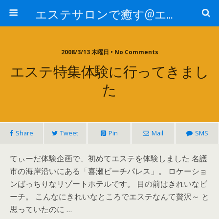
エステサロンで癒す@エステ～全国エステ情報
2008/3/13 木曜日 • No Comments
エステ特集体験に行ってきまし
た
Share
Tweet
Pin
Mail
SMS
てぃーだ体験企画で、初めてエステを体験しました 名護
市の海岸沿いにある「喜瀬ビーチパレス」。 ロケーショ
ンばっちりなリゾートホテルです。 目の前はきれいなビ
ーチ。 こんなにきれいなところでエステなんて贅沢～ と
思っていたのに …