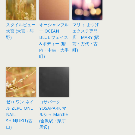
スタイルビュー
オーシャンブル
マリィ まつげ
大宮 (大宮・与
ー OCEAN
エクステ専門
野)
BLUE フェイス
店 MARY (駅
&ボディー (府
前・万代・古
内・中央・大手
町)
町)
ゼロ ワン ネイ
ヨサパーク
ル ZERO ONE
YOSAPARK マ
NAIL
ルシュ Marche
SHINJUKU (西
(金沢駅・県庁
口)
周辺)