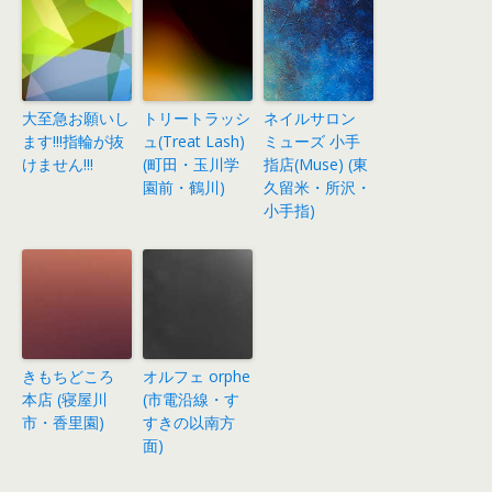
大至急お願いし
トリートラッシ
ネイルサロン
ます!!!指輪が抜
ュ(Treat Lash)
ミューズ 小手
けません!!!
(町田・玉川学
指店(Muse) (東
園前・鶴川)
久留米・所沢・
小手指)
きもちどころ
オルフェ orphe
本店 (寝屋川
(市電沿線・す
市・香里園)
すきの以南方
面)