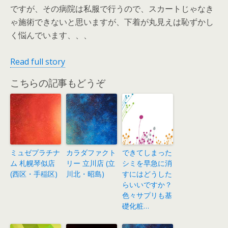
ですが、その病院は私服で行うので、スカートじゃなき
ゃ施術できないと思いますが、下着が丸見えは恥ずかし
く悩んでいます、、、
Read full story
こちらの記事もどうぞ
ミュゼプラチナ
カラダファクト
できてしまった
ム 札幌琴似店
リー 立川店 (立
シミを早急に消
(西区・手稲区)
川北・昭島)
すにはどうした
らいいですか？
色々サプリも基
礎化粧…