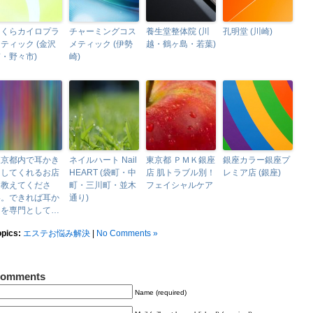
さくらカイロプラ
チャーミングコス
養生堂整体院 (川
孔明堂 (川崎)
ティック (金沢
メティック (伊勢
越・鶴ヶ島・若葉)
・野々市)
崎)
東京都内で耳かき
ネイルハート Nail
東京都 ＰＭＫ銀座
銀座カラー銀座プ
をしてくれるお店
HEART (袋町・中
店 肌トラブル別！
レミア店 (銀座)
を教えてくださ
町・三川町・並木
フェイシャルケア
い。できれば耳か
通り)
きを専門として…
opics:
エステお悩み解決
|
No Comments »
omments
Name (required)