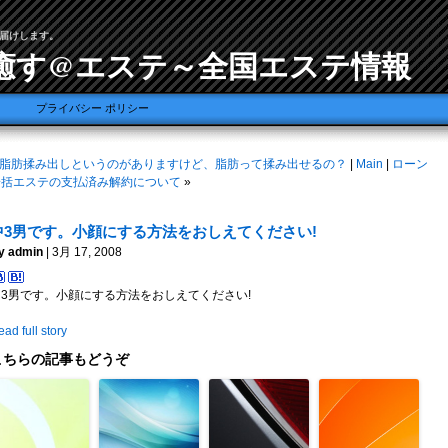
届けします。
癒す@エステ～全国エステ情報
プライバシー ポリシー
脂肪揉み出しというのがありますけど、脂肪って揉み出せるの？
|
Main
|
ローン
一括エステの支払済み解約について
»
中3男です。小顔にする方法をおしえてください!
y admin
| 3月 17, 2008
中3男です。小顔にする方法をおしえてください!
ad full story
こちらの記事もどうぞ