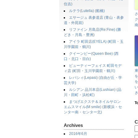
住吉)
ルテラ(Lutella) (船橋)
エサージュ 表参道店 (青山・表参
ク
道・外苑前)
南
リファイン 月島店(Re:Fine) (勝
どき・月島・豊洲)
アイラ 町田店(EYELA) (町田・玉
川学園前・鶴川)
クイーンビー(Queen Bee) (西
口・北口・目白)
ビューティーフェイス 町田モデ
ィ店 (町田・玉川学園前・鶴川)
レパシィ(Lepasi) (自由が丘・学
芸大学)
ルシアン 品川本店(Lushian) (品
川・田町・浜松町)
まつげエクステ＆ネイルサロン
T
エムスマイル(M smile) (新横浜・セ
ンター南・センター北)
C
Archives
2016年6月