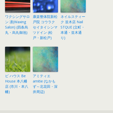
ワクシングサロ
康楽整体院新松
ネイルスティー
ン 凛(Waxing
戸院 コウラク
ク 並木店 Nail
Salon) (四条烏
セイタイシンマ
STQUE (立町・
丸・烏丸御池)
ツドイン (松
本通・並木通
戸・新松戸)
り)
ビ ハウス Be
アミティエ
House 本八幡
amitie (なかも
店 (市川・本八
ず～北花田・深
幡)
井周辺)