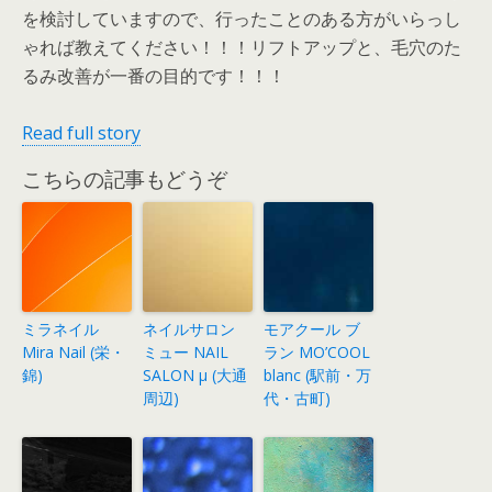
を検討していますので、行ったことのある方がいらっし
ゃれば教えてください！！！リフトアップと、毛穴のた
るみ改善が一番の目的です！！！
Read full story
こちらの記事もどうぞ
ミラネイル
ネイルサロン
モアクール ブ
Mira Nail (栄・
ミュー NAIL
ラン MO’COOL
錦)
SALON μ (大通
blanc (駅前・万
周辺)
代・古町)