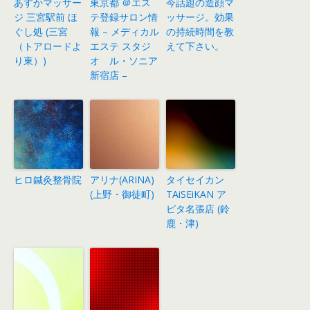
あすかマッサー
東京都 ＠エス
今話題の造顔マ
ジ 三宮駅前 ほ
テ登録サロン情
ッサージ。効果
ぐし処 (三宮
報 – メディカル
の持続時間を教
（トアロードよ
エステ スタジ
えて下さい。
り東）)
オ ル・ソニア
新宿店 –
ヒロ鍼灸整骨院
アリナ(ARINA)
タイセイカン
(上野・御徒町)
TAiSEiKAN ア
ピタ名張店 (鈴
鹿・津)