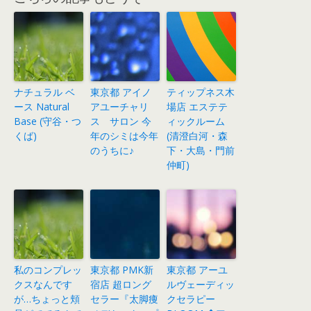
ナチュラル ベ
東京都 アイノ
ティップネス木
ース Natural
アユーチャリ
場店 エステテ
Base (守谷・つ
ス サロン 今
ィックルーム
くば)
年のシミは今年
(清澄白河・森
のうちに♪
下・大島・門前
仲町)
私のコンプレッ
東京都 PMK新
東京都 アーユ
クスなんです
宿店 超ロング
ルヴェーディッ
が…ちょっと頬
セラー『太脚痩
クセラピー