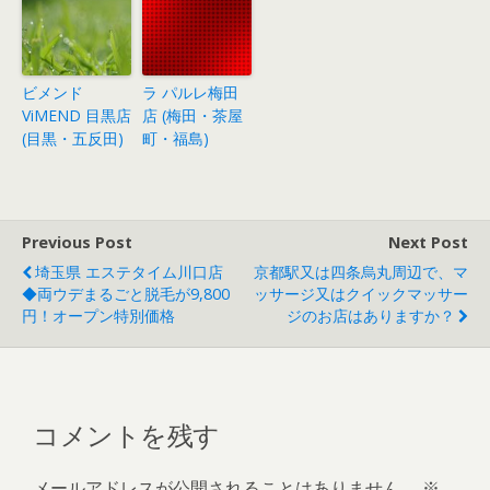
ビメンド
ラ パルレ梅田
ViMEND 目黒店
店 (梅田・茶屋
(目黒・五反田)
町・福島)
Previous Post
Next Post
埼玉県 エステタイム川口店
京都駅又は四条烏丸周辺で、マ
◆両ウデまるごと脱毛が9,800
ッサージ又はクイックマッサー
円！オープン特別価格
ジのお店はありますか？
コメントを残す
メールアドレスが公開されることはありません。
※