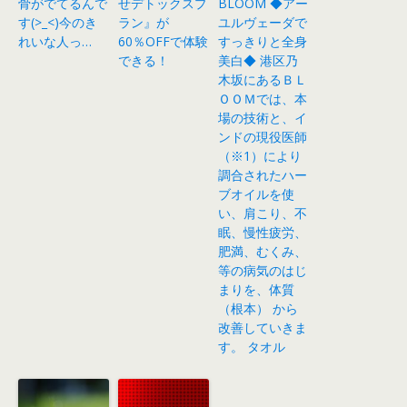
骨がでてるんで
せデトックスプ
BLOOM ◆アー
す(>_<)今のき
ラン』が
ユルヴェーダで
れいな人っ…
60％OFFで体験
すっきりと全身
できる！
美白◆ 港区乃
木坂にあるＢＬ
ＯＯＭでは、本
場の技術と、イ
ンドの現役医師
（※1）により
調合されたハー
ブオイルを使
い、肩こり、不
眠、慢性疲労、
肥満、むくみ、
等の病気のはじ
まりを、体質
（根本） から
改善していきま
す。 タオル