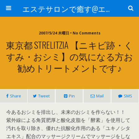
エステサロンで癒す@エステ～全国エステ情報
2007/5/24 木曜日 • No Comments
東京都 STRELITZIA 【ニキビ跡・く
すみ・おシミ】の気になる方お
勧めトリートメントです♪
Share
Tweet
Pin
Mail
SMS
今あるおシミを排出し、未来のおシミを作らない！！
紫外線による角質肥厚と酸化皮脂を「酵素」を使用して
汚れを取り除き、優れた抗酸化作用のある「ユキノシタ
エキス」配合のマッサージクリームでマッサージをしな