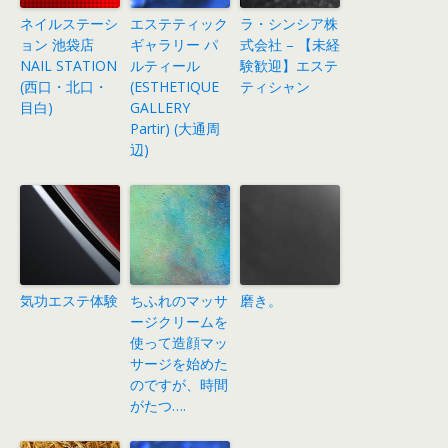
ネイルステーシ
エステティック
ラ・シンシア株
ョン 池袋店
ギャラリー パ
式会社 – 【未経
NAIL STATION
ルティール
験歓迎】エステ
(西口・北口・
(ESTHETIQUE
ティシャン
目白)
GALLERY
Partir) (大通周
辺)
気功エステ体験
ちふれのマッサ
磨き。
ージクリームを
使って造顔マッ
サージを始めた
のですが、時間
がたつ….