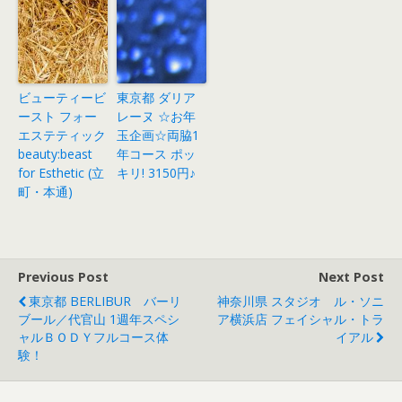
ビューティービ
東京都 ダリア
ースト フォー
レーヌ ☆お年
エステティック
玉企画☆両脇1
beauty:beast
年コース ポッ
for Esthetic (立
キリ! 3150円♪
町・本通)
Previous Post
Next Post
東京都 BERLIBUR バーリ
神奈川県 スタジオ ル・ソニ
ブール／代官山 1週年スペシ
ア横浜店 フェイシャル・トラ
ャルＢＯＤＹフルコース体
イアル
験！