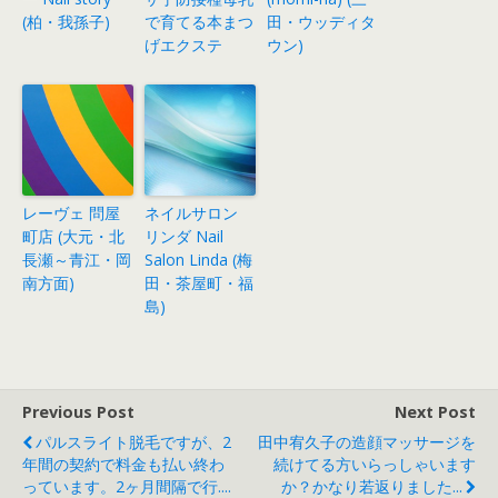
(柏・我孫子)
で育てる本まつ
田・ウッディタ
げエクステ
ウン)
レーヴェ 問屋
ネイルサロン
町店 (大元・北
リンダ Nail
長瀬～青江・岡
Salon Linda (梅
南方面)
田・茶屋町・福
島)
Previous Post
Next Post
パルスライト脱毛ですが、2
田中宥久子の造顔マッサージを
年間の契約で料金も払い終わ
続けてる方いらっしゃいます
っています。2ヶ月間隔で行....
か？かなり若返りました...