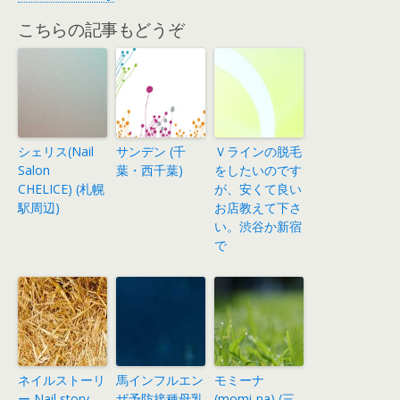
こちらの記事もどうぞ
シェリス(Nail
サンデン (千
Ｖラインの脱毛
Salon
葉・西千葉)
をしたいのです
CHELICE) (札幌
が、安くて良い
駅周辺)
お店教えて下さ
い。渋谷か新宿
で
ネイルストーリ
馬インフルエン
モミーナ
ー Nail story
ザ予防接種母乳
(momi-na) (三