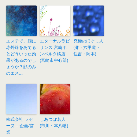
エステで、顔に
エターナルラビ
究極のほぐし人
赤外線をあてる
リンス 宮崎ボ
(灘・六甲道・
とどういった効
ンベルタ橘店
住吉・岡本)
果があるのでし
(宮崎市中心部)
ょうか？顔のみ
のエス….
株式会社 ラセ
しあつぼ名人
ーヌ – 企画/営
(市川・本八幡)
業