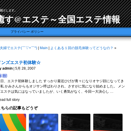
届けします。
癒す@エステ～全国エステ情報
プライバシー ポリシー
夫婦でエステ(￣▽+￣*)
|
Main
|
よくある１回の脱毛体験ってどうなの？
»
メンズエステ初体験☆
y admin
| 5月 28, 2007
今日、エステ初体験しました すっかり最近ひげが青々になりオヤジ顔になってき
た私 かみさんからもオジサン呼ばわりされ、さすがに気になり始めました。 メン
ズエステは気にはなっていましたが、いく勇気がなく、今回一大決心し …
ad full story
こちらの記事もどうぞ