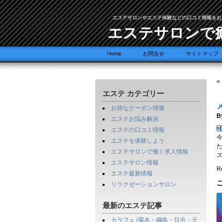
エステサロンやエステ体験などの口コミ情報をお
エステサロンで
Home
お問合せ
サイトマップ
«
エステ カテゴリー
お得なクーポン情報
B
エステお悩み解決
エステの口コミ情報
エステを体験しよう
エステサロンで働く求人情報
エステサロン情報
Re
エステ最新情報
リラクゼーションサロン
最新のエステ記事
カラフェ (菊名・綱島・日吉・元