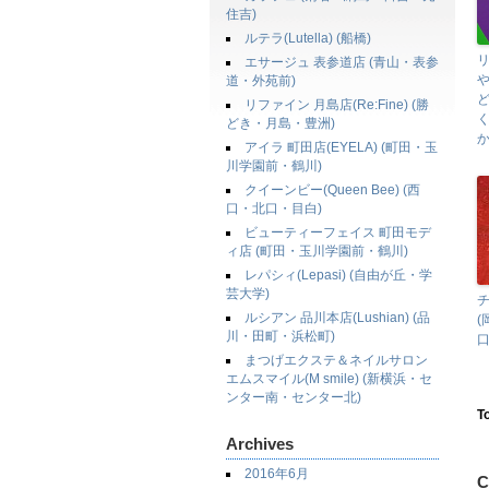
住吉)
ルテラ(Lutella) (船橋)
エサージュ 表参道店 (青山・表参
道・外苑前)
リファイン 月島店(Re:Fine) (勝
どき・月島・豊洲)
アイラ 町田店(EYELA) (町田・玉
川学園前・鶴川)
クイーンビー(Queen Bee) (西
口・北口・目白)
ビューティーフェイス 町田モデ
ィ店 (町田・玉川学園前・鶴川)
レパシィ(Lepasi) (自由が丘・学
芸大学)
チ
ルシアン 品川本店(Lushian) (品
(
川・田町・浜松町)
口
まつげエクステ＆ネイルサロン
エムスマイル(M smile) (新横浜・セ
ンター南・センター北)
T
Archives
2016年6月
C