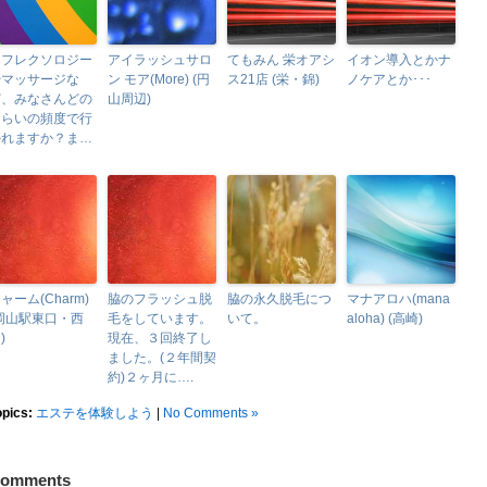
リフレクソロジー
アイラッシュサロ
てもみん 栄オアシ
イオン導入とかナ
やマッサージな
ン モア(More) (円
ス21店 (栄・錦)
ノケアとか･･･
ど、みなさんどの
山周辺)
くらいの頻度で行
かれますか？ま…
ャーム(Charm)
脇のフラッシュ脱
脇の永久脱毛につ
マナアロハ(mana
岡山駅東口・西
毛をしています。
いて。
aloha) (高崎)
)
現在、３回終了し
ました。(２年間契
約)２ヶ月に….
opics:
エステを体験しよう
|
No Comments »
omments