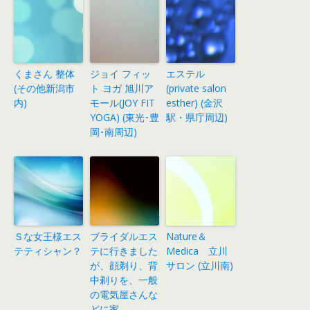
くまさん 整体
ジョイ フィッ
エステル
(その他新潟市
ト ヨガ 旭川ア
(private salon
内)
モール(JOY FIT
esther) (金沢
YOGA) (東光･豊
駅・県庁周辺)
岡･南周辺)
Ｓな女王様エス
ブライダルエス
Nature＆
テティシャン？
テに行きました
Medica 立川
が、顔剃り、背
サロン (立川南)
中剃りを、一般
の電気屋さんな
どに家…