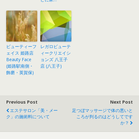
ビューティーフ
レガロビューテ
ェイス 姫路店
ィークリエイシ
Beauty Face
ョンズ 八王子
(姫路駅南側・
店 (八王子)
飾磨・英賀保)
Previous Post
Next Post
エステサロン「美・メー
足つぼマッサージで体の悪いと
ク」の施術料について
ころが判るのはどうしてです
か？