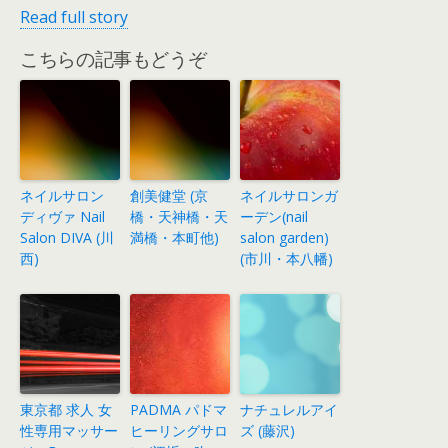
Read full story
こちらの記事もどうぞ
ネイルサロン
創美健堂 (京
ネイルサロンガ
ディヴァ Nail
橋・天神橋・天
ーデン(nail
Salon DIVA (川
満橋・本町他)
salon garden)
西)
(市川・本八幡)
東京都 求人 女
PADMA パドマ
ナチュレルアイ
性専用マッサー
ヒーリングサロ
ズ (藤沢)