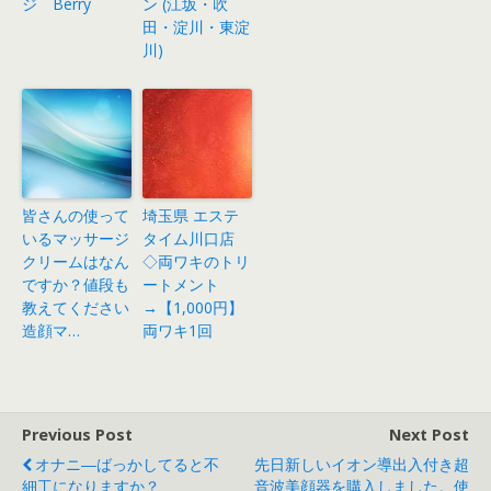
ジ Berry
ン (江坂・吹
田・淀川・東淀
川)
皆さんの使って
埼玉県 エステ
いるマッサージ
タイム川口店
クリームはなん
◇両ワキのトリ
ですか？値段も
ートメント
教えてください
→【1,000円】
造顔マ…
両ワキ1回
Previous Post
Next Post
オナニ―ばっかしてると不
先日新しいイオン導出入付き超
細工になりますか？
音波美顔器を購入しました。使