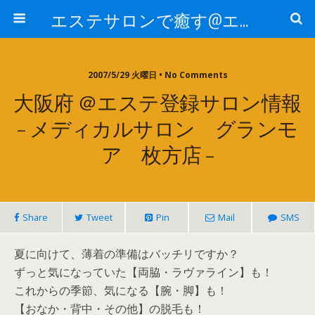
エステサロンで癒す@エステ～全国エステ情報
2007/5/29 火曜日 • No Comments
大阪府 ＠エステ登録サロン情報
– メディカルサロン グランモ
ア 枚方店 –
Share
Tweet
Pin
Mail
SMS
夏に向けて、薄着の準備はバッチリですか？
ずっと気になっていた【両脇・ラヴァライン】も！
これからの季節、気になる【腕・脚】も！
【おなか・背中・その他】の脱毛も！