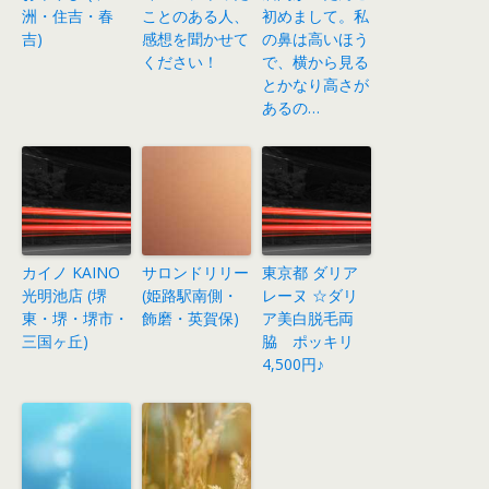
洲・住吉・春
ことのある人、
初めまして。私
吉)
感想を聞かせて
の鼻は高いほう
ください！
で、横から見る
とかなり高さが
あるの…
カイノ KAINO
サロンドリリー
東京都 ダリア
光明池店 (堺
(姫路駅南側・
レーヌ ☆ダリ
東・堺・堺市・
飾磨・英賀保)
ア美白脱毛両
三国ヶ丘)
脇 ポッキリ
4,500円♪