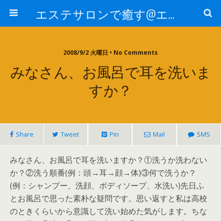
エステサロンで癒す@エステ～全国エステ情報
2008/9/2 火曜日 • No Comments
みなさん、お風呂で耳を洗いま
すか？
Share
Tweet
Pin
Mail
SMS
みなさん、お風呂で耳を洗いますか？①洗うか洗わない
か？②洗う順番(例：頭→耳→顔→体)③何で洗うか？
(例：シャンプー、洗顔、ボディソープ、水洗い)先日ふ
とお風呂で思った素朴な疑問です。思い返すと私は高校
のときくらいから意識して洗い始めた気がします。ちな