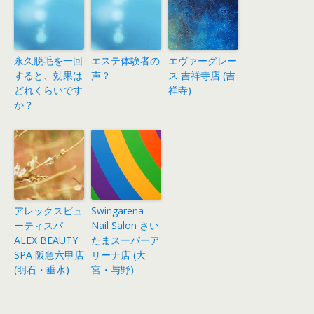
永久脱毛を一回
エステ体験者の
エヴァーグレー
すると、効果は
声？
ス 吉祥寺店 (吉
どれくらいです
祥寺)
か？
アレックスビュ
Swingarena
ーティスパ
Nail Salon さい
ALEX BEAUTY
たまスーパーア
SPA 阪急六甲店
リーナ店 (大
(明石・垂水)
宮・与野)