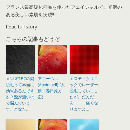
フランス最高級化粧品を使ったフェイシャルで、光沢の
ある美しい素肌を実現!!
Read full story
こちらの記事もどうぞ
メンズTBCの髭
アニーベル
エステ・クリニ
脱毛って本当に
(Annie bell) (大
ックでレーザー
効果あるんです
橋～春日原方
脱毛していまし
か？髭が濃いの
面)
たが、だんだ
で悩んでいま
ん・・・痛くな
す。どなた…
りますよ…