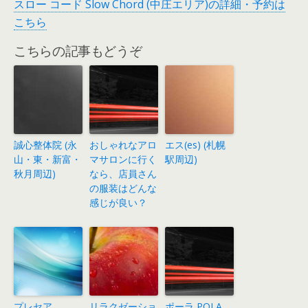
スロー コード Slow Chord (中庄エリア)の詳細・予約は
こちら
こちらの記事もどうぞ
誠心整体院 (永
おしゃれなアロ
エス(es) (札幌
山・東・新富・
マサロンに行く
駅周辺)
秋月周辺)
なら、店員さん
の服装はどんな
感じが良い？
プレセア
リラクゼーショ
ポーラ POLA