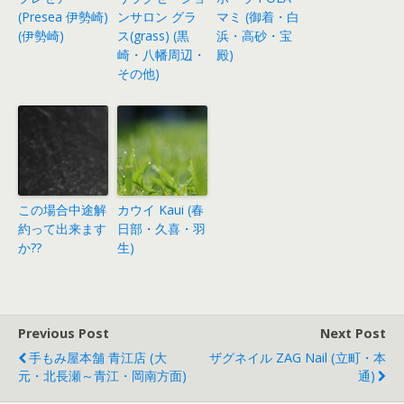
(Presea 伊勢崎)
ンサロン グラ
マミ (御着・白
(伊勢崎)
ス(grass) (黒
浜・高砂・宝
崎・八幡周辺・
殿)
その他)
この場合中途解
カウイ Kaui (春
約って出来ます
日部・久喜・羽
か??
生)
Previous Post
Next Post
手もみ屋本舗 青江店 (大
ザグネイル ZAG Nail (立町・本
元・北長瀬～青江・岡南方面)
通)