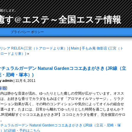
届けします。
癒す@エステ～全国エステ情報
プライバシー ポリシー
リレア RELEA (三宮（トアロードより東）)
|
Main
|
手もみ庵 御影店 (三宮（ト
アロードより東）)
»
ナチュラルガーデン Natural Gardenココエあまがさき (JR線（立
花・尼崎・塚本）)
y admin
| 11月 6, 2011
店内は静かな音楽が流れ、ゆったりとした癒しの空間が広がっています。オスス
メは、お好きな香りでカラダをもみほぐす「アロマオイルマッサージ」。リラク
ゼーション効果が高く、その時のコンディションや気分によってオイルの組合せ
を選べます。たまには、日常から離れてゆったりとした時間を過ごしませんか？
【JR尼崎駅すぐ☆ココエあまがさき3F】ココロとカラダを癒す、完全個室のサロ
ン。
チュラルガーデン Natural Gardenココエあまがさき (JR線（立花・尼崎・塚
本）)の詳細・予約はこちら