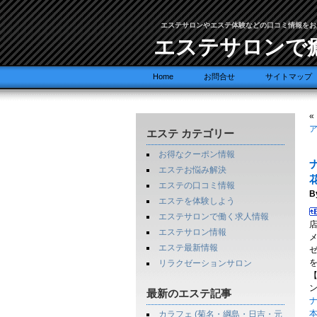
エステサロンやエステ体験などの口コミ情報をお
エステサロンで
Home
お問合せ
サイトマップ
«
エステ カテゴリー
お得なクーポン情報
エステお悩み解決
エステの口コミ情報
B
エステを体験しよう
エステサロンで働く求人情報
エステサロン情報
エステ最新情報
リラクゼーションサロン
最新のエステ記事
ナ
カラフェ (菊名・綱島・日吉・元