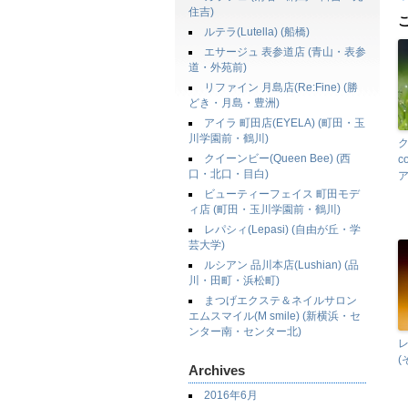
住吉)
ルテラ(Lutella) (船橋)
エサージュ 表参道店 (青山・表参
道・外苑前)
リファイン 月島店(Re:Fine) (勝
どき・月島・豊洲)
アイラ 町田店(EYELA) (町田・玉
川学園前・鶴川)
ク
クイーンビー(Queen Bee) (西
c
口・北口・目白)
ア
ビューティーフェイス 町田モデ
ィ店 (町田・玉川学園前・鶴川)
レパシィ(Lepasi) (自由が丘・学
芸大学)
ルシアン 品川本店(Lushian) (品
川・田町・浜松町)
まつげエクステ＆ネイルサロン
エムスマイル(M smile) (新横浜・セ
ンター南・センター北)
レ
(
Archives
2016年6月