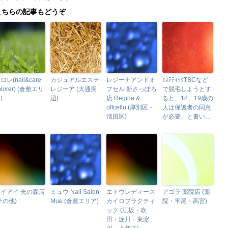
こちらの記事もどうぞ
ロレ(nail&care
カジュアルエステ
レジーナアンドオ
ｴｽﾃﾃｨｯｸTBCなど
olorer) (倉敷エリ
レジーア (大通周
フセル 新さっぽろ
で脱毛しようとす
)
辺)
店 Regina &
ると、18、19歳の
offcellu (厚別区・
人は保護者の同意
清田区)
が必要、と書い…
イアイ 光の森店
ミュウ Nail Salon
エトウレディース
アゴラ 薬院店 (薬
その他)
Mue (倉敷エリア)
カイロプラクティ
院・平尾・高宮)
ック (江坂・吹
田・淀川・東淀