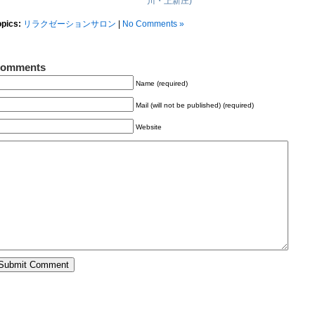
川・上新庄)
opics:
リラクゼーションサロン
|
No Comments »
omments
Name (required)
Mail (will not be published) (required)
Website