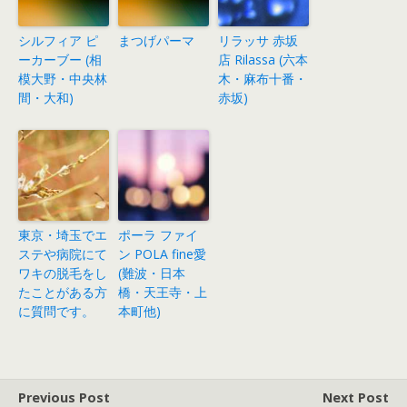
シルフィア ピ
まつげパーマ
リラッサ 赤坂
ーカーブー (相
店 Rilassa (六本
模大野・中央林
木・麻布十番・
間・大和)
赤坂)
東京・埼玉でエ
ポーラ ファイ
ステや病院にて
ン POLA fine愛
ワキの脱毛をし
(難波・日本
たことがある方
橋・天王寺・上
に質問です。
本町他)
Previous Post
Next Post