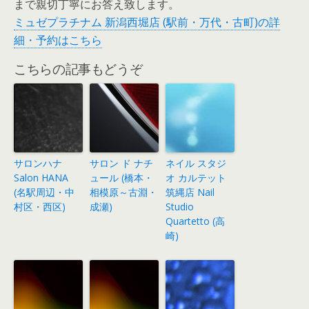
まで親切丁寧にお答え致します。
ミュゼプラチナム 新潟西堀店 (駅前・万代・古町)の詳
細・予約はこちら
こちらの記事もどうぞ
サロンハナ
サロン ド ナチ
ネイル スタジ
Salon HANA
ュール (橋本・
オ カルテット
(名駅周辺・中
相模原～古淵・
筑縄店 Nail
村区・西区)
成瀬)
Studio
Quartetto (高
崎)