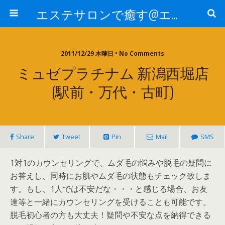
エステサロンで癒す@エステ～全国エステ情報
2011/12/29 木曜日 • No Comments
ミュゼプラチナム 新潟西堀店
(駅前・万代・古町)
Share
Tweet
Pin
Mail
SMS
1対1のカウンセリングで、ムダ毛の悩みや脱毛の疑問に
お答えし、同時にお肌やムダ毛の状態もチェック致しま
す。もし、1人では不安だな・・・と感じる場合、お友
達等と一緒にカウンセリングを受けることも可能です。
脱毛初心者の方も大丈夫！疑問や不安な点を納得できる