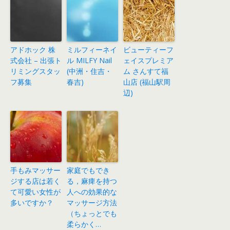
アドホック 株
ミルフィーネイ
ビューティーフ
式会社 – 出張ト
ル MILFY Nail
ェイスプレミア
リミングスタッ
(中洲・住吉・
ム さんすて福
フ募集
春吉)
山店 (福山駅周
辺)
手もみマッサー
家庭でもでき
ジする店は若く
る，麻痺を持つ
て可愛い女性が
人への効果的な
多いですか？
マッサージ方法
（ちょっとでも
柔らかく…