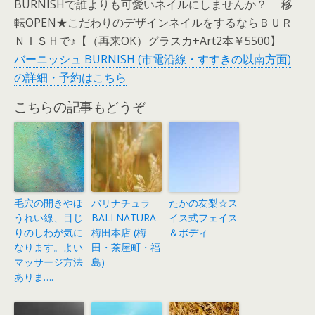
BURNISHで誰よりも可愛いネイルにしませんか？ 移
転OPEN★こだわりのデザインネイルをするならＢＵＲ
ＮＩＳＨで♪【（再来OK）グラスカ+Art2本￥5500】
バーニッシュ BURNISH (市電沿線・すすきの以南方面)
の詳細・予約はこちら
こちらの記事もどうぞ
毛穴の開きやほ
バリナチュラ
たかの友梨☆ス
うれい線、目じ
BALI NATURA
イス式フェイス
りのしわが気に
梅田本店 (梅
＆ボディ
なります。よい
田・茶屋町・福
マッサージ方法
島)
ありま….