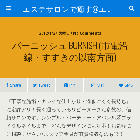
エステサロンで癒す@エステ～全国エステ情報
2012/1/24 火曜日 • No Comments
バーニッシュ BURNISH (市電沿
線・すすきの以南方面)
Share
Tweet
Pin
Mail
SMS
『丁寧な施術・キレイな仕上がり・浮きにくく長持ち』
に定評アリ！長く通っているリピーターさん多数の、信
頼サロンです。シンプル・パーティー・アパレル系ブラ
イダルネイルまで、どんなデザインにも対応！お気軽に
ご相談ください♪スタッフ全員が有資格者なのも◎！